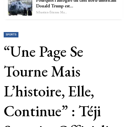
Pourquoi l’autogire du chef nord-américain
Donald Trump est…
Sébastien-Étienne Marechal
SPORTS
“Une Page Se
Tourne Mais
L’histoire, Elle,
Continue” : Téji