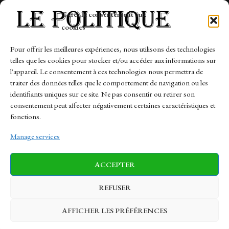
Tech
Gérer le consentement aux
Travail
cookies
Finance-Marches
Pour offrir les meilleures expériences, nous utilisons des technologies
telles que les cookies pour stocker et/ou accéder aux informations sur
Links
l'appareil. Le consentement à ces technologies nous permettra de
traiter des données telles que le comportement de navigation ou les
Contact
identifiants uniques sur ce site. Ne pas consentir ou retirer son
consentement peut affecter négativement certaines caractéristiques et
Sitemap
fonctions.
Manage services
News
Finance-Marches
Politics
ACCEPTER
Business
Tech
Health
Sports
Travel
REFUSER
AFFICHER LES PRÉFÉRENCES
© 1997-2026 - lepolitique.net. All Rights Reserved.