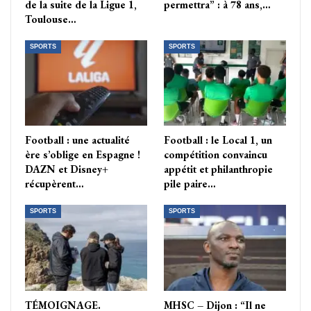
de la suite de la Ligue 1,
permettra” : à 78 ans,…
Toulouse…
SPORTS
SPORTS
Football : une actualité
Football : le Local 1, un
ère s’oblige en Espagne !
compétition convaincu
DAZN et Disney+
appétit et philanthropie
récupèrent…
pile paire…
SPORTS
SPORTS
TÉMOIGNAGE.
MHSC – Dijon : “Il ne