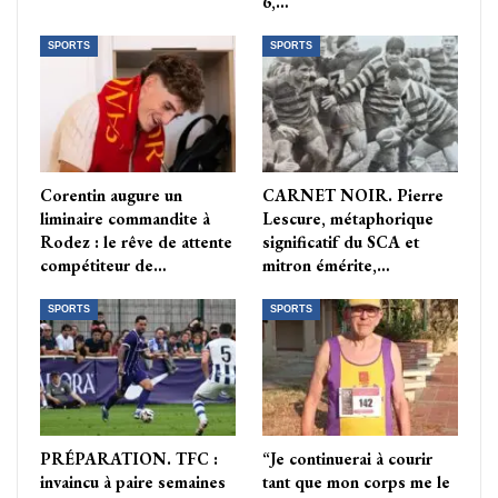
6,…
SPORTS
SPORTS
Corentin augure un
CARNET NOIR. Pierre
liminaire commandite à
Lescure, métaphorique
Rodez : le rêve de attente
significatif du SCA et
compétiteur de…
mitron émérite,…
SPORTS
SPORTS
PRÉPARATION. TFC :
“Je continuerai à courir
invaincu à paire semaines
tant que mon corps me le