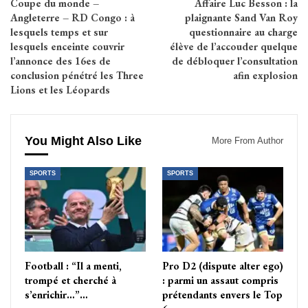
Coupe du monde –
Affaire Luc Besson : la
Angleterre – RD Congo : à
plaignante Sand Van Roy
lesquels temps et sur
questionnaire au charge
lesquels enceinte couvrir
élève de l’accouder quelque
l’annonce des 16es de
de débloquer l’consultation
conclusion pénétré les Three
afin explosion
Lions et les Léopards
You Might Also Like
More From Author
SPORTS
SPORTS
Football : “Il a menti,
Pro D2 (dispute alter ego)
trompé et cherché à
: parmi un assaut compris
s’enrichir…”…
prétendants envers le Top