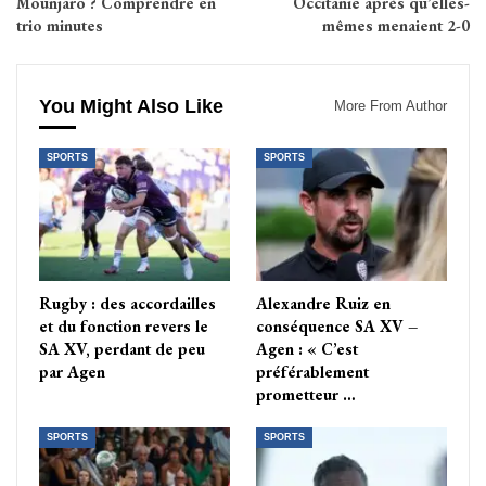
Mounjaro ? Comprendre en
Occitanie après qu’elles-
trio minutes
mêmes menaient 2-0
You Might Also Like
More From Author
SPORTS
SPORTS
Rugby : des accordailles
Alexandre Ruiz en
et du fonction revers le
conséquence SA XV –
SA XV, perdant de peu
Agen : « C’est
par Agen
préférablement
prometteur …
SPORTS
SPORTS