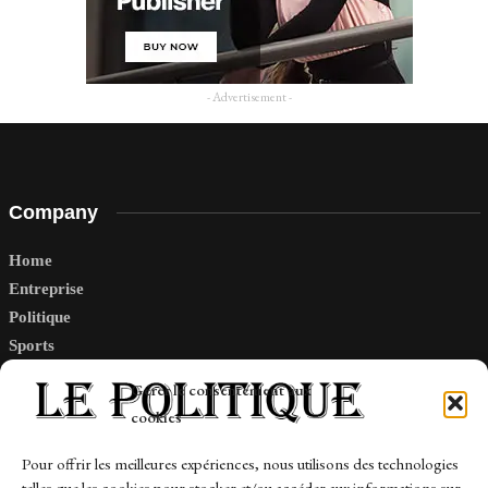
- Advertisement -
Company
Home
Entreprise
Politique
Sports
Tech
Gérer le consentement aux
Travail
cookies
Finance-Marches
Pour offrir les meilleures expériences, nous utilisons des technologies
telles que les cookies pour stocker et/ou accéder aux informations sur