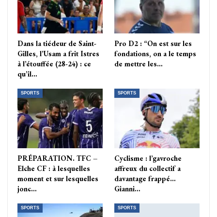
Dans la tiédeur de Saint-
Pro D2 : “On est sur les
Gilles, l’Usam a frit Istres
fondations, on a le temps
à l’étouffée (28-24) : ce
de mettre les…
qu’il…
SPORTS
SPORTS
PRÉPARATION. TFC –
Cyclisme : l’gavroche
Elche CF : à lesquelles
affreux du collectif a
moment et sur lesquelles
davantage frappé…
jonc…
Gianni…
SPORTS
SPORTS