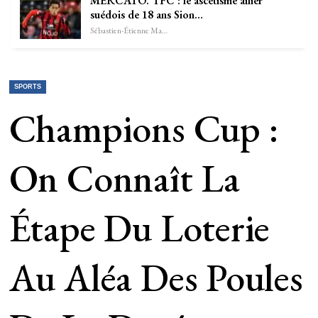
MERCATO. TFC : le ascétisme ailier
suédois de 18 ans Sion…
Sébastien-Étienne Marechal
SPORTS
Champions Cup :
On Connaît La
Étape Du Loterie
Au Aléa Des Poules