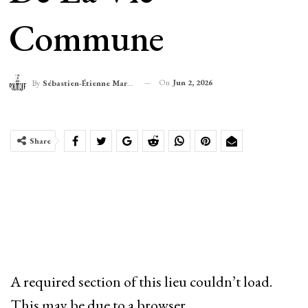
Commune
On
Jun 2, 2026
By
Sébastien-Étienne Marechal
Share
A required section of this lieu couldn’t load.
This may be due to a browser