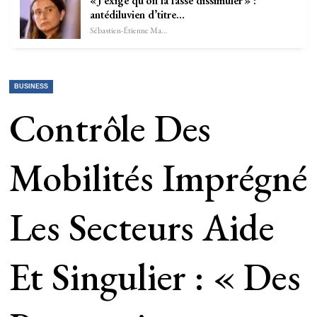
« J’exige qu’on la fasse dissimuler » :
antédiluvien d’titre…
Sébastien-Étienne Marechal
BUSINESS
Contrôle Des
Mobilités Imprégné
Les Secteurs Aide
Et Singulier : « Des