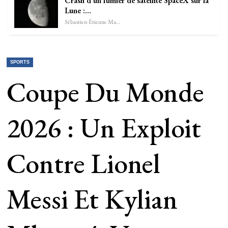
Crash d’un fumier de satellite SpaceX sur la
Lune :…
Sébastien-Étienne Marechal
SPORTS
Coupe Du Monde
2026 : Un Exploit
Contre Lionel
Messi Et Kylian