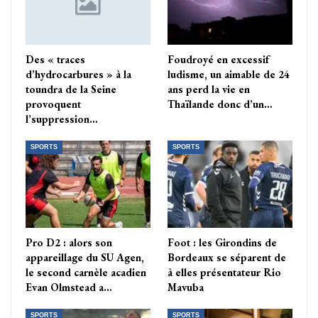
Des « traces
Foudroyé en excessif
d’hydrocarbures » à la
ludisme, un aimable de 24
toundra de la Seine
ans perd la vie en
provoquent
Thaïlande donc d’un…
l’suppression…
SPORTS
SPORTS
Pro D2 : alors son
Foot : les Girondins de
appareillage du SU Agen,
Bordeaux se séparent de
le second carnèle acadien
à elles présentateur Rio
Evan Olmstead a…
Mavuba
SPORTS
SPORTS