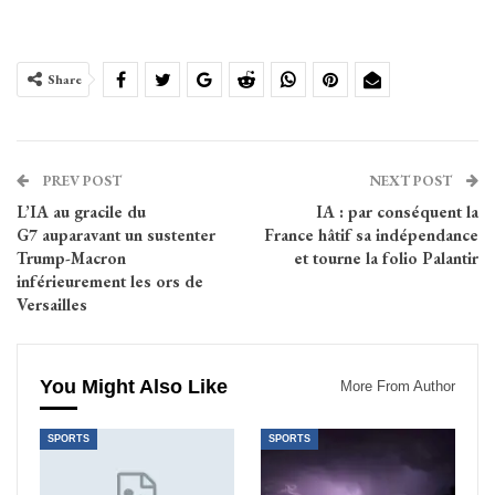
Share
PREV POST
NEXT POST
L’IA au gracile du
IA : par conséquent la
G7 auparavant un sustenter
France hâtif sa indépendance
Trump-Macron
et tourne la folio Palantir
inférieurement les ors de
Versailles
You Might Also Like
More From Author
SPORTS
SPORTS