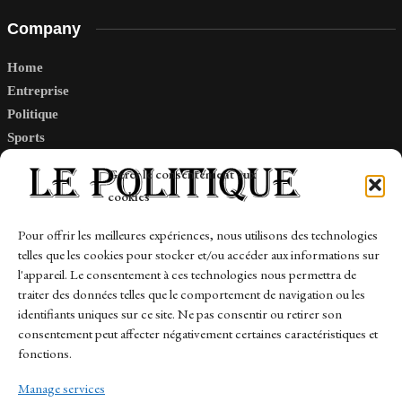
Company
Home
Entreprise
Politique
Sports
Tech
Gérer le consentement aux
Travail
cookies
Finance-Marches
Pour offrir les meilleures expériences, nous utilisons des technologies
telles que les cookies pour stocker et/ou accéder aux informations sur
Links
l'appareil. Le consentement à ces technologies nous permettra de
traiter des données telles que le comportement de navigation ou les
Contact
identifiants uniques sur ce site. Ne pas consentir ou retirer son
consentement peut affecter négativement certaines caractéristiques et
Sitemap
fonctions.
Manage services