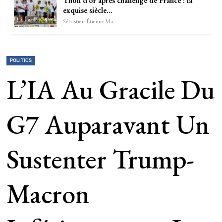
Thon d’or après challenge de France : la
exquise siècle…
Sébastien-Étienne Marechal
POLITICS
L’IA Au Gracile Du
G7 Auparavant Un
Sustenter Trump-
Macron