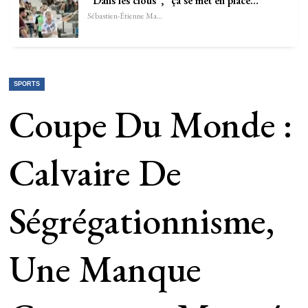
“Dans les clous”, “ça se met en place…
Sébastien-Étienne Marechal
SPORTS
Coupe Du Monde :
Calvaire De
Ségrégationnisme,
Une Manque