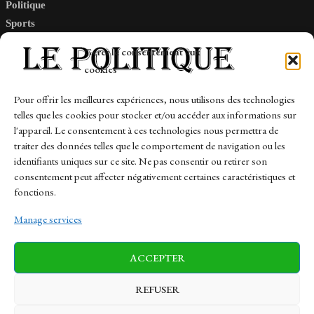
Politique
Sports
Tech
Gérer le consentement aux
Travail
cookies
Finance-Marches
Pour offrir les meilleures expériences, nous utilisons des technologies
telles que les cookies pour stocker et/ou accéder aux informations sur
Links
l'appareil. Le consentement à ces technologies nous permettra de
traiter des données telles que le comportement de navigation ou les
Contact
identifiants uniques sur ce site. Ne pas consentir ou retirer son
consentement peut affecter négativement certaines caractéristiques et
Sitemap
fonctions.
Manage services
News
Finance-Marches
Politics
ACCEPTER
Business
Tech
Health
Sports
Travel
REFUSER