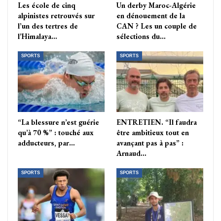
Les école de cinq
Un derby Maroc-Algérie
alpinistes retrouvés sur
en dénouement de la
l’un des tertres de
CAN ? Les un couple de
l’Himalaya…
sélections du…
SPORTS
SPORTS
“La blessure n’est guérie
ENTRETIEN. “Il faudra
qu’à 70 %” : touché aux
être ambitieux tout en
adducteurs, par…
avançant pas à pas” :
Arnaud…
SPORTS
SPORTS