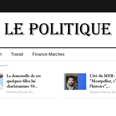
h
Travail
Finance-Marches
sommeil
La demoiselle de ses
L’été du MHB :
quelques filles lui
“Montpellier, c’
charlatanisme 50…
l’histoire”,…
Sébastien-Étienne Marechal
Séb