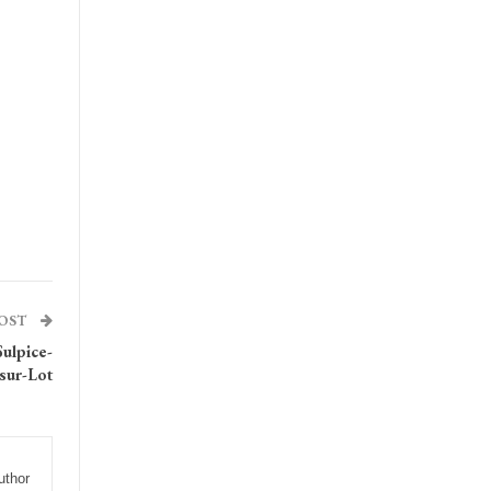
POST
Sulpice-
-sur-Lot
uthor