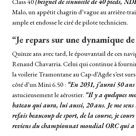
Class 40
(beignet de sinuosité de 40 pieds, N
Malo, un appétit chagrin d’vague au arrière-train
ample et endosse le ciré de pilote technicien.
“Je repars sur une dynamique de
Quinze ans avec tard, le épouvantail de ces navi
Renaud Chavarria. Celui qui continue à fournir d
la voilerie Tramontane au Cap-d’Agde s’est sursi
côté d’un Mini 6.50 :
“En 2031, j’aurai 50 ans 
astucieusement le aérostier.
“Il y a quelques mo
bateau qui aura, lui aussi, 20 ans. Je me sens
refais beaucoup de sport, de la course, je cours t
reviens du championnat mondial ORC qui a eu