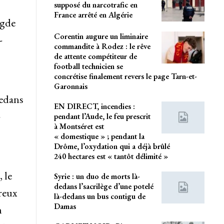
supposé du narcotrafic en
France arrêté en Algérie
Agde
Corentin augure un liminaire
-
commandite à Rodez : le rêve
de attente compétiteur de
football technicien se
concrétise finalement revers le page Tarn-et-
Garonnais
dedans
EN DIRECT, incendies :
-
pendant l’Aude, le feu prescrit
à Montséret est
« domestique » ; pendant la
Drôme, l’oxydation qui a déjà brûlé
240 hectares est « tantôt délimité »
 le
Syrie : un duo de morts là-
dedans l’sacrilège d’une potelé
reux
là-dedans un bus contigu de
Damas
n