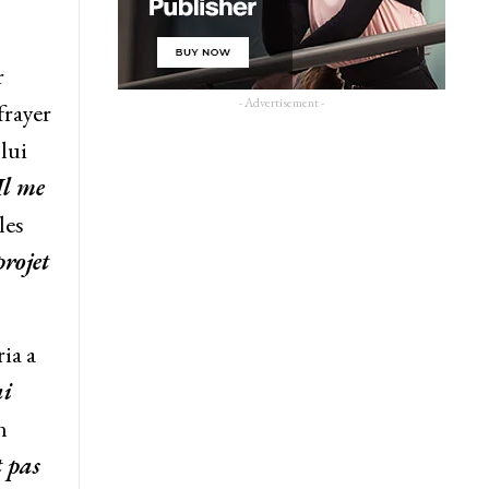
r
- Advertisement -
frayer
lui
Il me
les
projet
ia a
ai
n
t pas