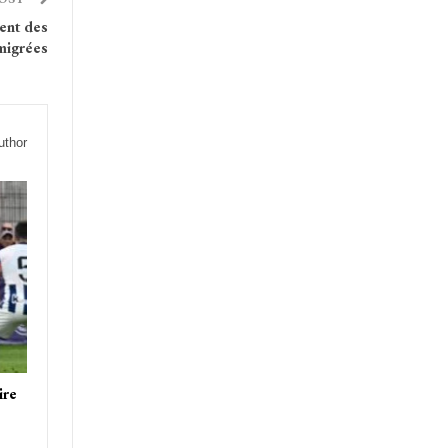
ment des
mmigrées
uthor
ire