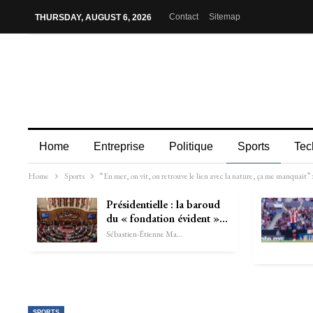
Contact
Sitemap
THURSDAY, AUGUST 6, 2026
Home
Entreprise
Politique
Sports
Tec
Home
Sports
“En mer, on vit, on retrouve le lien avec la nature, ça me manquait”
Présidentielle : la baroud
du « fondation évident »…
Sébastien-Étienne Marechal
SPORTS