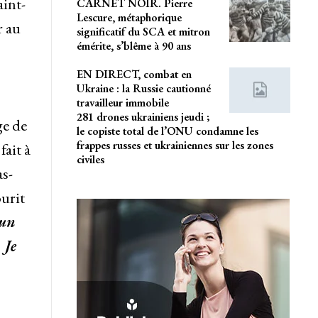
aint-
CARNET NOIR. Pierre
Lescure, métaphorique
r au
significatif du SCA et mitron
émérite, s’blême à 90 ans
EN DIRECT, combat en
Ukraine : la Russie cautionné
travailleur immobile
281 drones ukrainiens jeudi ;
ge de
le copiste total de l’ONU condamne les
frappes russes et ukrainiennes sur les zones
fait à
civiles
as-
urit
 un
 Je