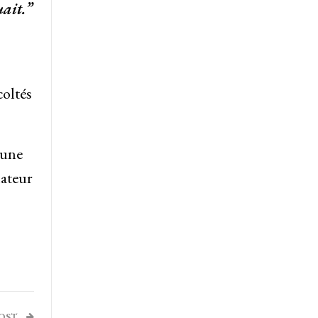
uait.”
coltés
 une
nateur
POST