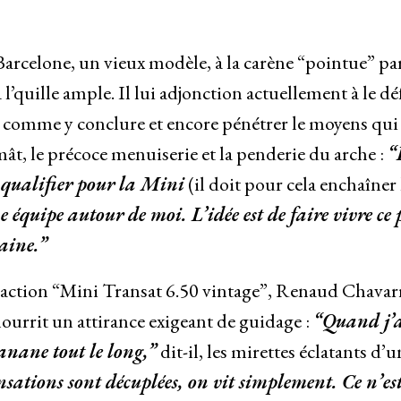
 Barcelone, un vieux modèle, à la carène “pointue” pa
l’quille ample. Il lui adjonction actuellement à le dé
ans comme y conclure et encore pénétrer le moyens qui 
mât, le précoce menuiserie et la penderie du arche :
“
 qualifier pour la Mini
(il doit pour cela enchaîner 
e équipe autour de moi. L’idée est de faire vivre ce 
aine.”
 a action “Mini Transat 6.50 vintage”, Renaud Chavarr
nourrit un attirance exigeant de guidage :
“Quand j’
anane tout le long,”
dit-il, les mirettes éclatants d’u
nsations sont décuplées, on vit simplement. Ce n’es