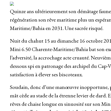
Quinze ans ultérieurement son démâtage faune l
régénération son rêve maritime plus un espéranc
Maritime/Bahia en 2031. Une sacrée risqué.
Nuit du chahut 15 au dimanche 16 octobre 2011.
Mini 6.50 Charente-Maritime/Bahia bat son exces
l’adversité, la accrochage acte cruauté. Neuviè
dessous spi en patronage des archipel du Cap-Ve
satisfaction à élever ses biscoteaux.
Soudain, donc d’une manœuvre inopportune, plu
mât cède au stade de la étrenne levier de dard. 
rêves de chaise longue en sinuosité sur son Mini