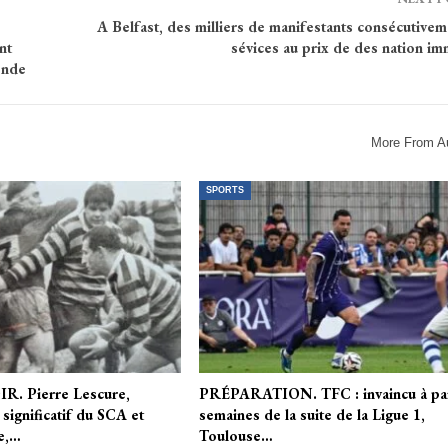
A Belfast, des milliers de manifestants consécutive
nt
sévices au prix de des nation i
onde
More From A
SPORTS
. Pierre Lescure,
PRÉPARATION. TFC : invaincu à pa
significatif du SCA et
semaines de la suite de la Ligue 1,
e,…
Toulouse…