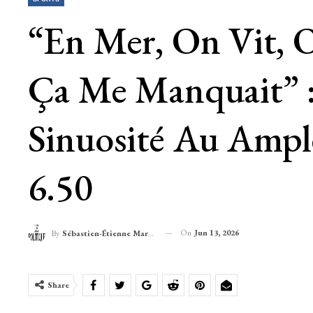
“En Mer, On Vit, 
Ça Me Manquait” :
Sinuosité Au Ampl
6.50
On
Jun 13, 2026
By
Sébastien-Étienne Marechal
Share