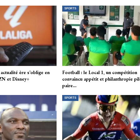
SPORTS
 actualité ère s’oblige en
Football : le Local 1, un compétition
ZN et Disney+
convaincu appétit et philanthropie pil
paire…
SPORTS