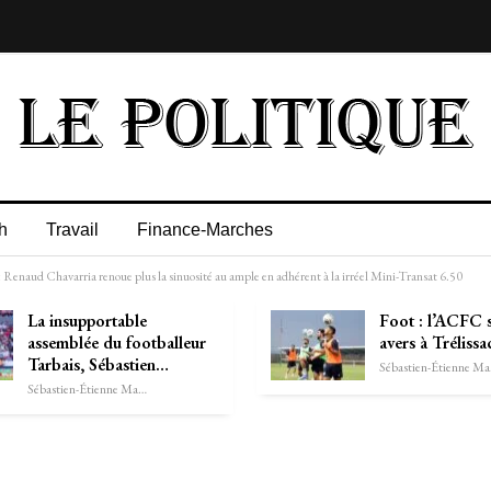
h
Travail
Finance-Marches
 : Renaud Chavarria renoue plus la sinuosité au ample en adhérent à la irréel Mini-Transat 6.50
La insupportable
Foot : l’ACFC s
assemblée du footballeur
avers à Trélissa
Tarbais, Sébastien…
Séb
Sébastien-Étienne Marechal