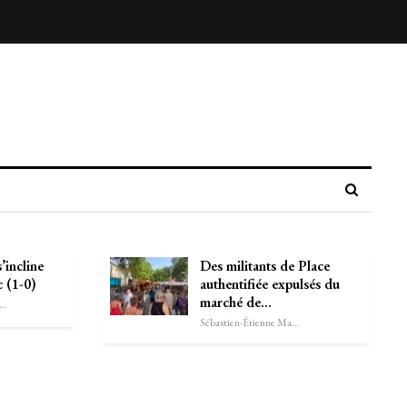
’incline
Des militants de Place
c (1-0)
authentifiée expulsés du
marché de…
astien-Étienne Marechal
Sébastien-Étienne Marechal