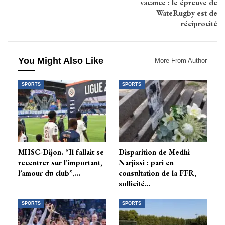
vacance : le épreuve de
WateRugby est de
réciprocité
You Might Also Like
More From Author
SPORTS
SPORTS
MHSC-Dijon. “Il fallait se
Disparition de Medhi
recentrer sur l’important,
Narjissi : pari en
l’amour du club”,…
consultation de la FFR,
sollicité…
SPORTS
SPORTS