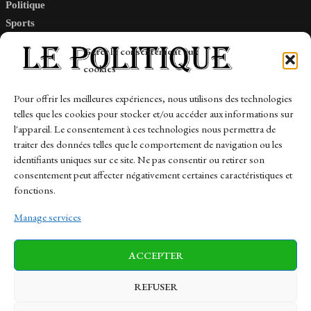
Politique
Sports
Tech
Gérer le consentement aux
Travail
cookies
Finance-Marches
Pour offrir les meilleures expériences, nous utilisons des technologies
telles que les cookies pour stocker et/ou accéder aux informations sur
Links
l'appareil. Le consentement à ces technologies nous permettra de
traiter des données telles que le comportement de navigation ou les
Contact
identifiants uniques sur ce site. Ne pas consentir ou retirer son
consentement peut affecter négativement certaines caractéristiques et
Sitemap
fonctions.
Manage services
News
Finance-Marches
Politics
ACCEPTER
Business
Tech
Health
Sports
Travel
REFUSER