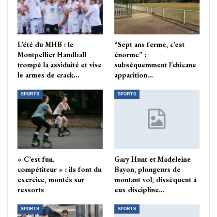
L’été du MHB : le
“Sept ans ferme, c’est
Montpellier Handball
énorme” :
trompé la assiduité et vise
subséquemment l’chicane
le armes de crack…
apparition…
SPORTS
SPORTS
« C’est fun,
Gary Hunt et Madeleine
compétiteur » : ils font du
Bayon, plongeurs de
exercice, montés sur
montant vol, dissèquent à
ressorts
eux discipline…
SPORTS
SPORTS