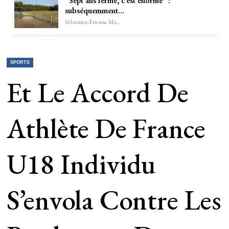
“Sept ans ferme, c’est énorme” :
subséquemment…
Sébastien-Étienne Marechal
SPORTS
Et Le Accord De
Athlète De France
U18 Individu
S’envola Contre Les