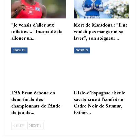
“Je venais d’aller aux
Mort de Maradona : “Il ne
toilettes…” Incapable de
voulait pas manger ni se
allouer un…
laver”, son soigneur…
SPORTS
SPORTS
L’AS Bram échoue en
L’Isle-d’Espagnac : Seule
demi-finale des
savate crue à l’confrérie
championnats de l’Aude
Cadre Noir de Saumur,
de jeu de…
Esther…
PREV
NEXT