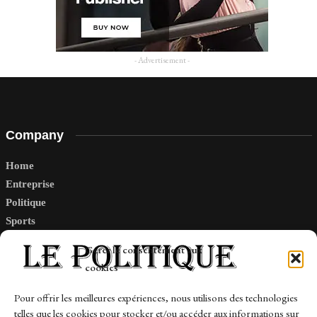
- Advertisement -
Company
Home
Entreprise
Politique
Sports
Tech
Gérer le consentement aux
Travail
cookies
Finance-Marches
Pour offrir les meilleures expériences, nous utilisons des technologies
telles que les cookies pour stocker et/ou accéder aux informations sur