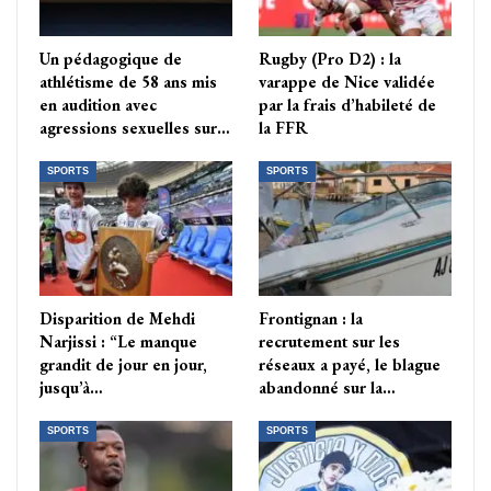
Un pédagogique de
Rugby (Pro D2) : la
athlétisme de 58 ans mis
varappe de Nice validée
en audition avec
par la frais d’habileté de
agressions sexuelles sur…
la FFR
SPORTS
SPORTS
Disparition de Mehdi
Frontignan : la
Narjissi : “Le manque
recrutement sur les
grandit de jour en jour,
réseaux a payé, le blague
jusqu’à…
abandonné sur la…
SPORTS
SPORTS