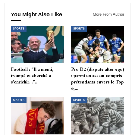
You Might Also Like
More From Author
SPORTS
SPORTS
Football : “Il a menti,
Pro D2 (dispute alter ego)
trompé et cherché à
: parmi un assaut compris
s’enrichir…”…
prétendants envers le Top
6,…
SPORTS
SPORTS