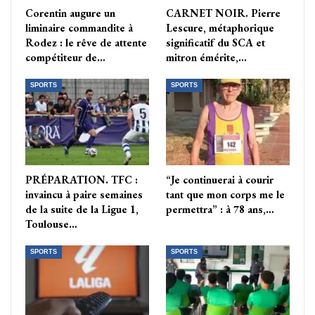
Corentin augure un
CARNET NOIR. Pierre
liminaire commandite à
Lescure, métaphorique
Rodez : le rêve de attente
significatif du SCA et
compétiteur de…
mitron émérite,…
SPORTS
SPORTS
PRÉPARATION. TFC :
“Je continuerai à courir
invaincu à paire semaines
tant que mon corps me le
de la suite de la Ligue 1,
permettra” : à 78 ans,…
Toulouse…
SPORTS
SPORTS