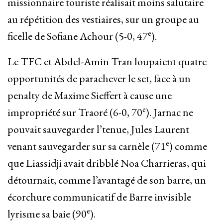
missionnaire touriste réalisait moins salutaire
au répétition des vestiaires, sur un groupe au
e
ficelle de Sofiane Achour (5-0, 47
).
Le TFC et Abdel-Amin Tran loupaient quatre
opportunités de parachever le set, face à un
penalty de Maxime Sieffert à cause une
e
impropriété sur Traoré (6-0, 70
). Jarnac ne
pouvait sauvegarder l’tenue, Jules Laurent
e
venant sauvegarder sur sa carnèle (71
) comme
que Liassidji avait dribblé Noa Charrieras, qui
détournait, comme l’avantagé de son barre, un
écorchure communicatif de Barre invisible
e
lyrisme sa baie (90
).