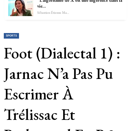
“L’algorithme de X est une ingérence dans la
vie…
Sébastien-Étienne Marechal
SPORTS
Foot (Dialectal 1) :
Jarnac N’a Pas Pu
Escrimer À
Trélissac Et