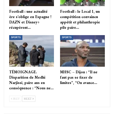
Football : une actualité
Football : le Local 1, un
ère s’oblige en Espagne !
compétition convaincu
DAZN et Disney+
appétit et philanthropie
récupèrent…
pile paire…
SPORTS
SPORTS
TÉMOIGNAGE.
MHSC – Dijon : “Il ne
Disparition de Medhi
faut pas se fixer de
Narjissi, paire ans en
limites”, “On avance…
conséquence : “Nous ne…
PREV
NEXT