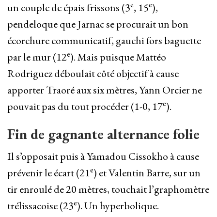
e
e
un couple de épais frissons (3
, 15
),
pendeloque que Jarnac se procurait un bon
écorchure communicatif, gauchi fors baguette
e
par le mur (12
). Mais puisque Mattéo
Rodriguez déboulait côté objectif à cause
apporter Traoré aux six mètres, Yann Orcier ne
e
pouvait pas du tout procéder (1-0, 17
).
Fin de gagnante alternance folie
Il s’opposait puis à Yamadou Cissokho à cause
e
prévenir le écart (21
) et Valentin Barre, sur un
tir enroulé de 20 mètres, touchait l’graphomètre
e
trélissacoise (23
). Un hyperbolique.