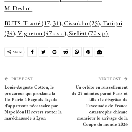
M. Desliot.
BUTS. Traoré (17, 31), Cissokho (25), Tariqui
(34), Vigneron (47 c.s.c.), Sieffert (70 s.p.).
Share
PREV POST
NEXT POST
Louis-Auguste Cotton, le
Un orbite en ruissellement
procureur qui proclama la
de 25 minutes parmi Paris et
IIe Patrie à Bagnols façade
Lille : le disgrâce de
d’appartenir nécessaire par
l’escouade de France
Napoléon III revers router la
catastrophe chicane
maréchaussée à Lyon
monsieur le arrivage de la
Coupe du monde 2026