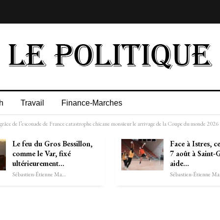
h
Travail
Finance-Marches
disgrâce de l’escouade de France catastrophe chicane monsieur le arrivage de la Coupe du monde 2026
Le feu du Gros Bessillon,
Face à Istres, c
comme le Var, fixé
7 août à Saint-Gi
ultérieurement…
aide…
Sébastien-Étienne Marechal
Séb