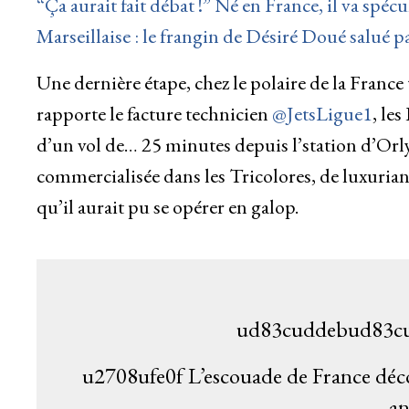
“Ça aurait fait débat !” Né en France, il va spéc
Marseillaise : le frangin de Désiré Doué salué 
Une dernière étape, chez le polaire de la France 
rapporte le facture technicien
@JetsLigue1
, le
d’un vol de… 25 minutes depuis l’station d’Orly
commercialisée dans les Tricolores, de luxurian
qu’il aurait pu se opérer en galop.
ud83cuddebud83c
u2708ufe0f L’escouade de France déco
an