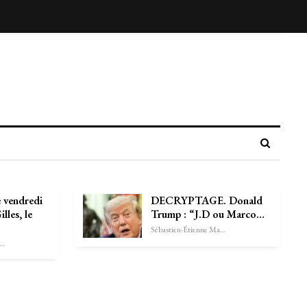
e vendredi
DECRYPTAGE. Donald
lles, le
Trump : “J.D ou Marco…
Sébastien-Étienne Marechal
astien-Étienne Marechal