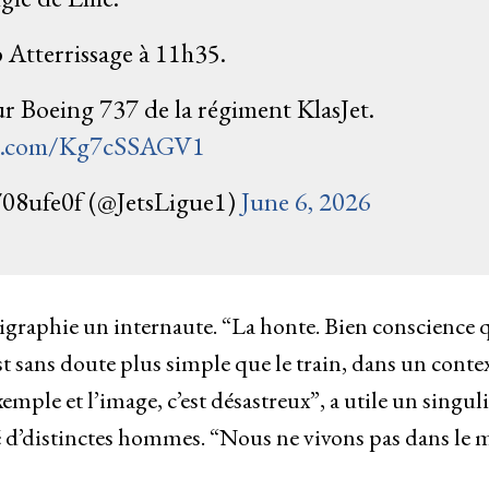
Atterrissage à 11h35.
r Boeing 737 de la régiment KlasJet.
er.com/Kg7cSSAGV1
08ufe0f (@JetsLigue1)
June 6, 2026
lligraphie un internaute. “La honte. Bien conscience 
st sans doute plus simple que le train, dans un conte
mple et l’image, c’est désastreux”, a utile un singuli
igé d’distinctes hommes. “Nous ne vivons pas dans le