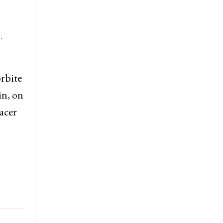
…
rbite
in, on
lacer