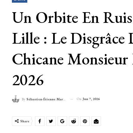
Un Orbite En Ruis
Lille : Le Disgrâc
Chicane Monsieur
2026
On
Jun 7, 2026
By
Sébastien-Étienne Marechal
Share