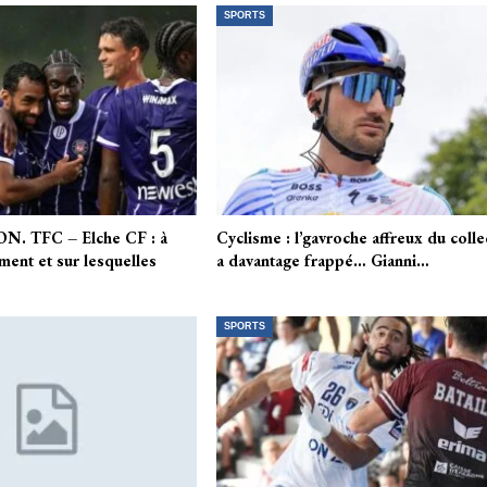
SPORTS
. TFC – Elche CF : à
Cyclisme : l’gavroche affreux du colle
ment et sur lesquelles
a davantage frappé… Gianni…
SPORTS