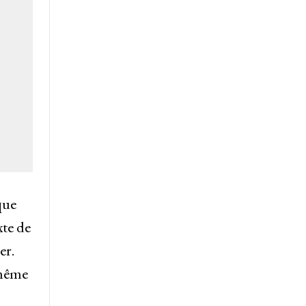
que
xte de
er.
 même