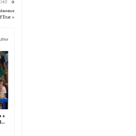
POST
 dénonce
d’Etat »
uthor
m a
il…