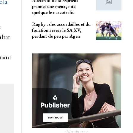
Abelardo de la Espriella
 la
promet une menaçante
quelque le narcotrafic
Rugby : des accordailles et du
e
fonction revers le SA XV,
ultat
perdant de peu par Agen
gnant
- Advertisement -