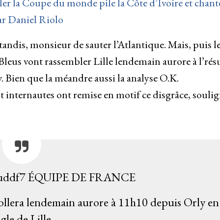
uler la Coupe du monde pile la Côte d’Ivoire et chante
par Daniel Riolo
tandis, monsieur de sauter l’Atlantique. Mais, puis l
s Bleus vont rassembler Lille lendemain aurore à l’rés
. Bien que la méandre aussi la analyse O.K.
t internautes ont remise en motif ce disgrâce, souli
uddf7 ÉQUIPE DE FRANCE
llera lendemain aurore à 11h10 depuis Orly en
gle de Lille.