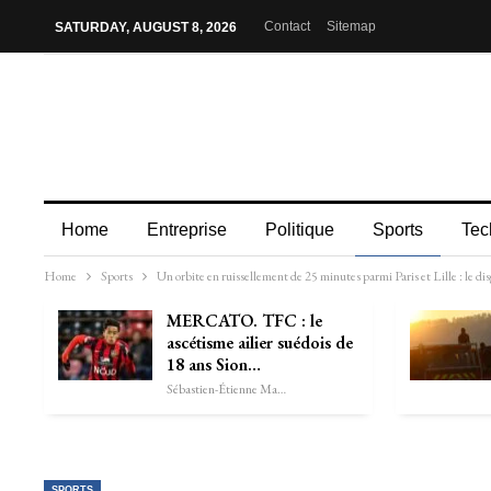
Contact
Sitemap
SATURDAY, AUGUST 8, 2026
Home
Entreprise
Politique
Sports
Tec
Home
Sports
Un orbite en ruissellement de 25 minutes parmi Paris et Lille : le 
MERCATO. TFC : le
ascétisme ailier suédois de
18 ans Sion…
Sébastien-Étienne Marechal
SPORTS