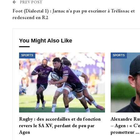
PREV POST
Foot (Dialectal 1) : Jarnac n’a pas pu escrimer à Trélissac et
redescend en R2
You Might Also Like
SPORTS
SPORTS
Rugby : des accordailles et du fonction
Alexandre Ru
revers le SA XV, perdant de peu par
– Agen : « C’
Agen
prometteur …