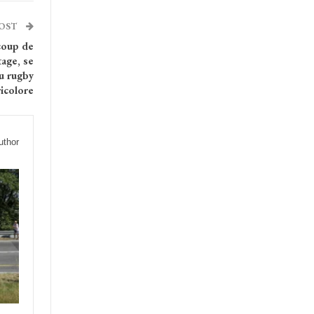
POST
ucoup de
tage, se
du rugby
ricolore
uthor