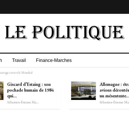
h
Travail
Finance-Marches
émarrage envers le Mondial
Giscard d’Estaing : son
Allemagne : étr
pochade humain de 1984
avions déroutés
qui…
un mésentente
Sébastien-Étienne Marechal
Séb