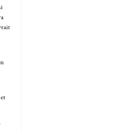
si
va
rait
en
 et
a