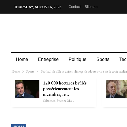
Contact
Sitemap
THURSDAY, AUGUST 6, 2026
Home
Entreprise
Politique
Sports
Tec
Home
Sports
Football : les Bleus doivent limoger les doutes vis-à-vis le copieux d
120 000 hectares brûlés
postérieurement les
incendies, le…
Sébastien-Étienne Marechal
SPORTS