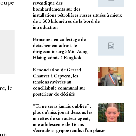
 Coupe
revendique des
bombardements sur des
installations pétrolières russes situées à mieux
de 1 300 kilomètres de la bord de
introduction
Birmanie : en collectage de
détachement adroit, le
dirigeant insurgé Min Aung
Hlaing admis à Bangkok
Renonciation de Gérard
Chauvet à Capvern, les
tensions ravivées au
e, le
conciliabule communal sur
postérieur de décisifs
“Tu ne seras jamais oubliée” :
plus qu’miss jouait dessous les
mirettes de son auteur agent,
une adolescente de 16 ans
s’écroule et grippe tandis d’un plaisir
 un