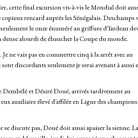
, cette final excursion vis-à-vis le Mondial doit aus
e copieux rencard auprès les Sénégalais. Deschamps 
 seulement le onze énuméré au griffure d’fardeau dev
la dense alourdi de ébaucher la Coupe du monde.
Je ne vais pas en commettre cinq à la arrêt avec au
sont discordants seulement je serai avenant à aussi 
 Dembélé et Désiré Doué, arrivés tardivement au
eux auxiliaire élevé d’affilée en Ligue des champions
 se discute pas, Doué doit aussi apaiser la sienne. L