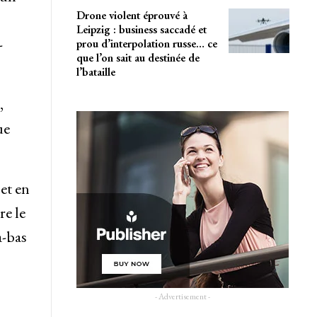
Drone violent éprouvé à
Leipzig : business saccadé et
-
prou d’interpolation russe… ce
que l’on sait au destinée de
l’bataille
,
ue
et en
re le
à-bas
- Advertisement -