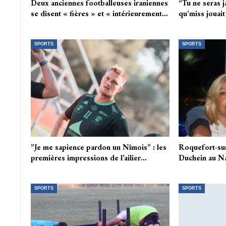
Deux anciennes footballeuses iraniennes
“Tu ne seras j
se disent « fières » et « intérieurement…
qu’miss jouai
SPORTS
SPORTS
”Je me sapience pardon un Nîmois” : les
Roquefort-su
premières impressions de l’ailier…
Duchein au Na
SPORTS
SPORTS