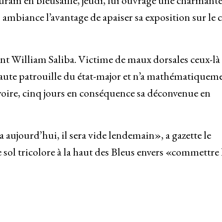
ram en bleusaille, jeudi, lui ouvragé une charmant
mbiance l’avantage de apaiser sa exposition sur le 
ment William Saliba. Victime de maux dorsales ceux-là
 haute patrouille du état-major et n’a mathématiquem
Ivoire, cinq jours en conséquence sa déconvenue en
era aujourd’hui, il sera vide lendemain», a gazette le
e sol tricolore à la haut des Bleus envers «commettre 