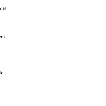
e
côté
ent
le