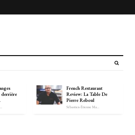
anges
French Restaurant
 derrière
Review: La Table De
…
Pierre Reboul
astien-Étienne Marechal
Sébastien-Étienne Marechal