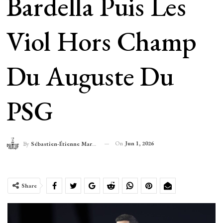
Bardella Puis Les
Viol Hors Champ
Du Auguste Du
PSG
On
Jun 1, 2026
By
Sébastien-Étienne Marechal
Share