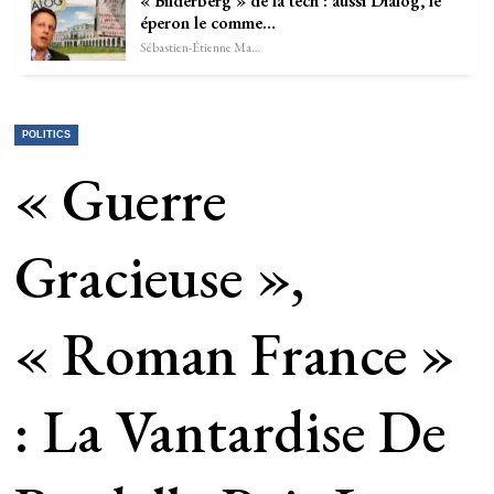
« Bilderberg » de la tech : aussi Dialog, le
éperon le comme…
Sébastien-Étienne Marechal
POLITICS
« Guerre
Gracieuse »,
« Roman France »
: La Vantardise De