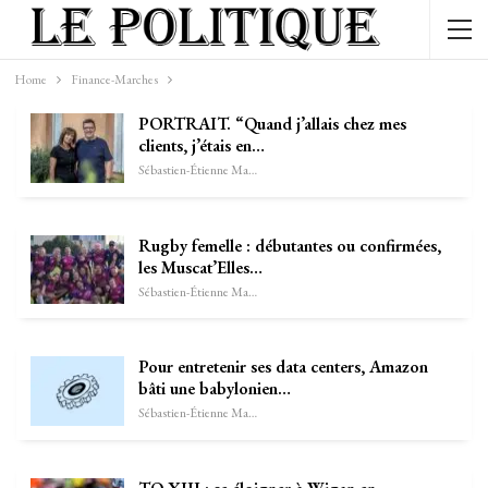
Home
Finance-Marches
PORTRAIT. “Quand j’allais chez mes
clients, j’étais en…
Sébastien-Étienne Marechal
Rugby femelle : débutantes ou confirmées,
les Muscat’Elles…
Sébastien-Étienne Marechal
Pour entretenir ses data centers, Amazon
bâti une babylonien…
Sébastien-Étienne Marechal