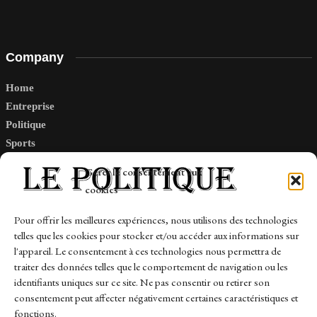
Company
Home
Entreprise
Politique
Sports
Tech
Gérer le consentement aux
Travail
cookies
Finance-Marches
Pour offrir les meilleures expériences, nous utilisons des technologies
telles que les cookies pour stocker et/ou accéder aux informations sur
Links
l'appareil. Le consentement à ces technologies nous permettra de
traiter des données telles que le comportement de navigation ou les
Contact
identifiants uniques sur ce site. Ne pas consentir ou retirer son
consentement peut affecter négativement certaines caractéristiques et
Sitemap
fonctions.