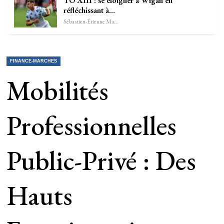
TO XIII : se éloigner à Wigan en
réfléchissant à…
Sébastien-Étienne Marechal
FINANCE-MARCHES
Mobilités
Professionnelles
Public-Privé : Des
Hauts