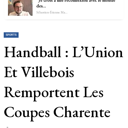
“Je crois à une reconnexion avec le monde
des…
Sébastien-Étienne Marechal
SPORTS
Handball : L’Union
Et Villebois
Remportent Les
Coupes Charente