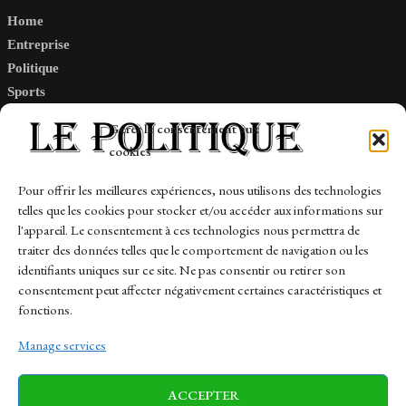
Home
Entreprise
Politique
Sports
Tech
Gérer le consentement aux
Travail
cookies
Finance-Marches
Pour offrir les meilleures expériences, nous utilisons des technologies
telles que les cookies pour stocker et/ou accéder aux informations sur
Links
l'appareil. Le consentement à ces technologies nous permettra de
traiter des données telles que le comportement de navigation ou les
Contact
identifiants uniques sur ce site. Ne pas consentir ou retirer son
consentement peut affecter négativement certaines caractéristiques et
Sitemap
fonctions.
Manage services
News
Finance-Marches
Politics
ACCEPTER