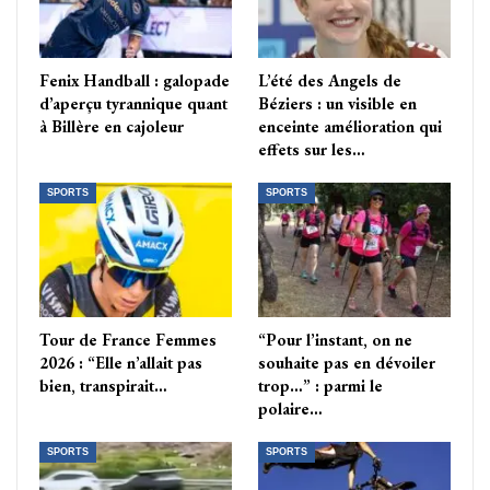
Fenix Handball : galopade
L’été des Angels de
d’aperçu tyrannique quant
Béziers : un visible en
à Billère en cajoleur
enceinte amélioration qui
effets sur les…
SPORTS
SPORTS
Tour de France Femmes
“Pour l’instant, on ne
2026 : “Elle n’allait pas
souhaite pas en dévoiler
bien, transpirait…
trop…” : parmi le
polaire…
SPORTS
SPORTS