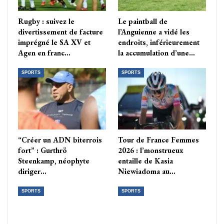
Rugby : suivez le
Le paintball de
divertissement de facture
l’Anguienne a vidé les
imprégné le SA XV et
endroits, inférieurement
Agen en franc…
la accumulation d’une…
SPORTS
SPORTS
“Créer un ADN biterrois
Tour de France Femmes
fort” : Gurthrö
2026 : l’monstrueux
Steenkamp, néophyte
entaille de Kasia
diriger…
Niewiadoma au…
SPORTS
SPORTS