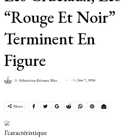
“rouge Et Noir”
Terminent En
Figure
On
Jun 7, 2026
By
Sébastien-Étienne Marechal
Share
l’caractéristique