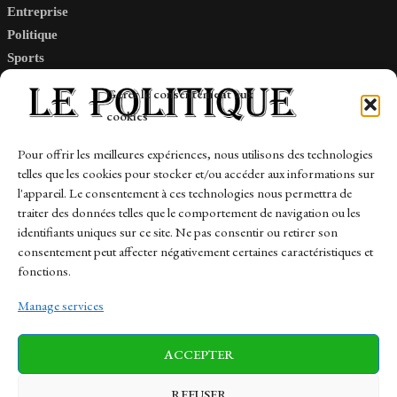
Entreprise
Politique
Sports
Tech
Gérer le consentement aux
Travail
cookies
Finance-Marches
Pour offrir les meilleures expériences, nous utilisons des technologies
telles que les cookies pour stocker et/ou accéder aux informations sur
Links
l'appareil. Le consentement à ces technologies nous permettra de
traiter des données telles que le comportement de navigation ou les
Contact
identifiants uniques sur ce site. Ne pas consentir ou retirer son
consentement peut affecter négativement certaines caractéristiques et
Sitemap
fonctions.
Manage services
News
Finance-Marches
Politics
ACCEPTER
Business
Tech
Health
Sports
Travel
REFUSER