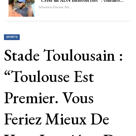
“Créer un ADN biterrois fort” : Gurthrö…
Sébastien-Étienne Marechal
SPORTS
Stade Toulousain :
“Toulouse Est
Premier. Vous
Feriez Mieux De