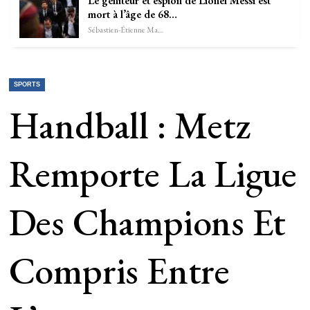
Le géniteur et espion de Lionel Messi est
mort à l’âge de 68…
Sébastien-Étienne Marechal
SPORTS
Handball : Metz
Remporte La Ligue
Des Champions Et
Compris Entre