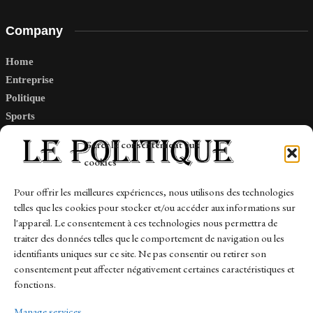
Company
Home
Entreprise
Politique
Sports
Tech
Gérer le consentement aux
Travail
cookies
Finance-Marches
Pour offrir les meilleures expériences, nous utilisons des technologies
telles que les cookies pour stocker et/ou accéder aux informations sur
Links
l'appareil. Le consentement à ces technologies nous permettra de
traiter des données telles que le comportement de navigation ou les
Contact
identifiants uniques sur ce site. Ne pas consentir ou retirer son
Sitemap
consentement peut affecter négativement certaines caractéristiques et
fonctions.
Manage services