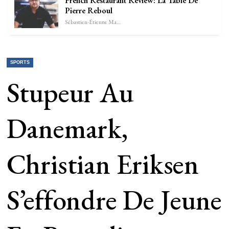
French Restaurant Review: La Table De
Pierre Reboul
Sébastien-Étienne Marechal
SPORTS
Stupeur Au
Danemark,
Christian Eriksen
S’effondre De Jeune