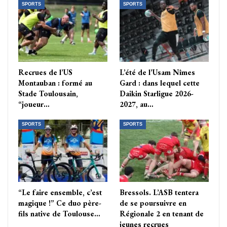
SPORTS
SPORTS
Recrues de l’US
L’été de l’Usam Nîmes
Montauban : formé au
Gard : dans lequel cette
Stade Toulousain,
Daikin Starligue 2026-
“joueur…
2027, au…
SPORTS
SPORTS
“Le faire ensemble, c’est
Bressols. L’ASB tentera
magique !” Ce duo père-
de se poursuivre en
fils native de Toulouse…
Régionale 2 en tenant de
jeunes recrues