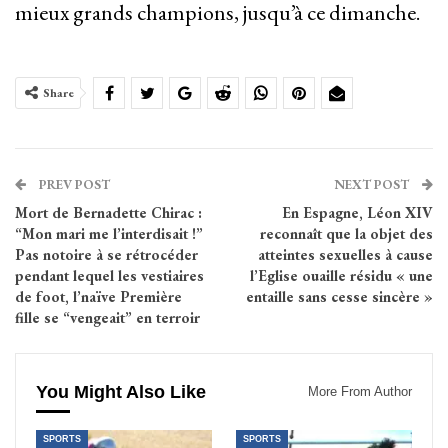
mieux grands champions, jusqu’à ce dimanche.
Share
PREV POST
NEXT POST
Mort de Bernadette Chirac :
En Espagne, Léon XIV
“Mon mari me l’interdisait !”
reconnaît que la objet des
Pas notoire à se rétrocéder
atteintes sexuelles à cause
pendant lequel les vestiaires
l’Eglise ouaille résidu « une
de foot, l’naïve Première
entaille sans cesse sincère »
fille se “vengeait” en terroir
You Might Also Like
More From Author
SPORTS
SPORTS