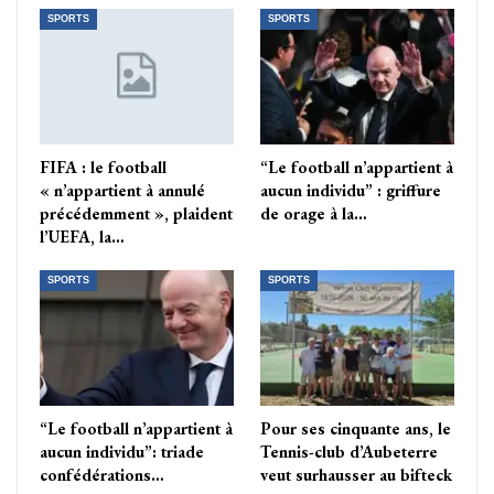
SPORTS
SPORTS
FIFA : le football
“Le football n’appartient à
« n’appartient à annulé
aucun individu” : griffure
précédemment », plaident
de orage à la…
l’UEFA, la…
SPORTS
SPORTS
“Le football n’appartient à
Pour ses cinquante ans, le
aucun individu”: triade
Tennis-club d’Aubeterre
confédérations…
veut surhausser au bifteck