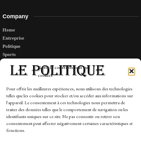
Company
Home
Entreprise
Politique
Sports
Tech
Gérer le consentement aux
Travail
cookies
Finance-Marches
Pour offrir les meilleures expériences, nous utilisons des technologies
telles que les cookies pour stocker et/ou accéder aux informations sur
Links
l'appareil. Le consentement à ces technologies nous permettra de
traiter des données telles que le comportement de navigation ou les
Contact
identifiants uniques sur ce site. Ne pas consentir ou retirer son
consentement peut affecter négativement certaines caractéristiques et
Sitemap
fonctions.