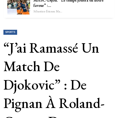
MHSC-Dijon. “Le temps jouera en notre
faveur” :…
Sébastien-Étienne Marechal
SPORTS
“J’ai Ramassé Un
Match De
Djokovic” : De
Pignan À Roland-