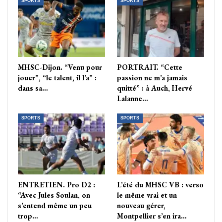
SPORTS
SPORTS
MHSC-Dijon. “Venu pour
PORTRAIT. “Cette
jouer”, “le talent, il l’a” :
passion ne m’a jamais
dans sa…
quitté” : à Auch, Hervé
Lalanne…
SPORTS
SPORTS
ENTRETIEN. Pro D2 :
L’été du MHSC VB : verso
“Avec Jules Soulan, on
le même vrai et un
s’entend même un peu
nouveau gérer,
trop…
Montpellier s’en ira…