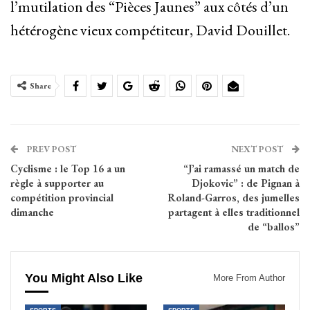
l’mutilation des “Pièces Jaunes” aux côtés d’un
hétérogène vieux compétiteur, David Douillet.
Share
PREV POST
NEXT POST
Cyclisme : le Top 16 a un
“J’ai ramassé un match de
règle à supporter au
Djokovic” : de Pignan à
compétition provincial
Roland-Garros, des jumelles
dimanche
partagent à elles traditionnel
de “ballos”
You Might Also Like
More From Author