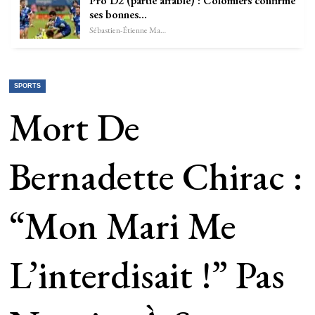
Pro D2 (partie affable) : Colomiers confirme
ses bonnes…
Sébastien-Étienne Marechal
SPORTS
Mort De
Bernadette Chirac :
“Mon Mari Me
L’interdisait !” Pas