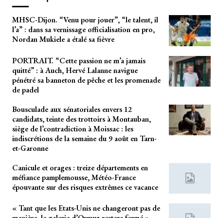
MHSC-Dijon. “Venu pour jouer”, “le talent, il
l’a” : dans sa vernissage officialisation en pro,
Nordan Mukiele a étalé sa fièvre
PORTRAIT. “Cette passion ne m’a jamais
quitté” : à Auch, Hervé Lalanne navigue
pénétré sa banneton de pêche et les promenade
de padel
Bousculade aux sénatoriales envers 12
candidats, teinte des trottoirs à Montauban,
siège de l’contradiction à Moissac : les
indiscrétions de la semaine du 9 août en Tarn-
et-Garonne
Canicule et orages : treize départements en
méfiance pamplemousse, Météo-France
épouvante sur des risques extrêmes ce vacance
« Tant que les Etats-Unis ne changeront pas de
manière, le galerie d’Ormuz restera fermé »,