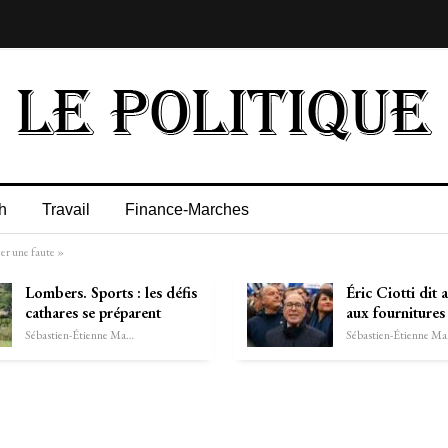
h
Travail
Finance-Marches
er une faute »
Lombers. Sports : les défis
Éric Ciotti dit 
cathares se préparent
aux fournitures
Sébastien-Étienne Marechal
Séb