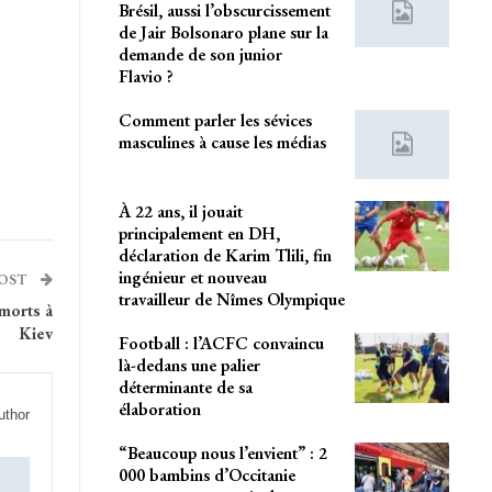
Brésil, aussi l’obscurcissement
de Jair Bolsonaro plane sur la
demande de son junior
Flavio ?
Comment parler les sévices
masculines à cause les médias
À 22 ans, il jouait
principalement en DH,
déclaration de Karim Tlili, fin
ingénieur et nouveau
POST
travailleur de Nîmes Olympique
morts à
Kiev
Football : l’ACFC convaincu
là-dedans une palier
déterminante de sa
élaboration
uthor
“Beaucoup nous l’envient” : 2
000 bambins d’Occitanie