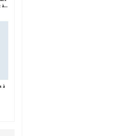
t à…
s à