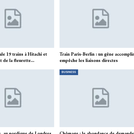
ale 19 trains à Hitachi et
Train Paris-Berlin : un gêne accompli
it de la fleurette…
empêche les liaisons directes
BUSINESS
, au nordique de Londres,
Chômage : le abondance de demande