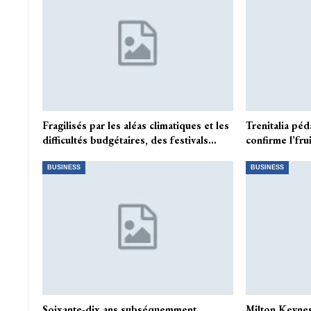
Fragilisés par les aléas climatiques et les
Trenitalia péd
difficultés budgétaires, des festivals…
confirme l’fru
BUSINESS
BUSINESS
Soixante-dix ans subséquemment
Milton Keynes