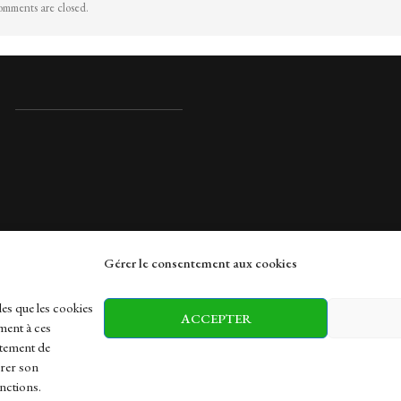
mments are closed.
Gérer le consentement aux cookies
rches
les que les cookies
ACCEPTER
ment à ces
rtement de
irer son
h
Health
Sports
Travel
nctions.