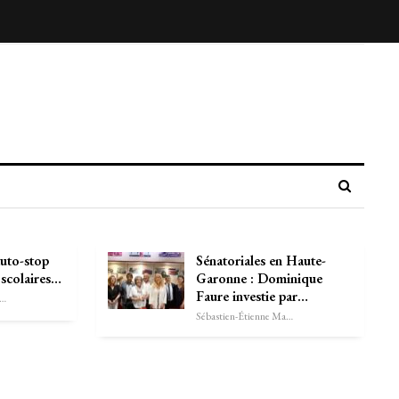
auto-stop
Sénatoriales en Haute-
 scolaires…
Garonne : Dominique
Faure investie par…
astien-Étienne Marechal
Sébastien-Étienne Marechal