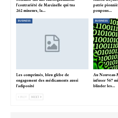
l’contrariété de Marcinelle qui tua
patrie pionniè
262 mineurs, la…
poupons…
BUSINESS
BUSINESS
Les comprimés, bleu glèbe de
Au Nouveau-M
engagement des médicaments aussi
infuser 567 mi
l’adiposité
blinder les…
PREV
NEXT