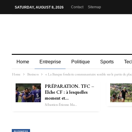
Contact
Sitemap
SATURDAY, AUGUST 8, 2026
Home
Entreprise
Politique
Sports
Tec
Home
Business
« La Banque fonderie communautaire semble sur le partie de plac
PRÉPARATION. TFC –
Elche CF : à lesquelles
moment et…
Sébastien-Étienne Marechal
BUSINESS