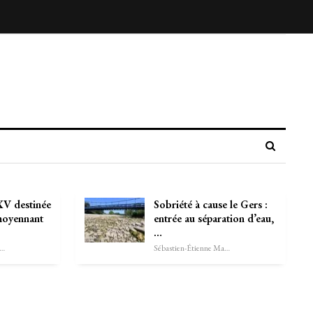
XV destinée
Sobriété à cause le Gers :
 moyennant
entrée au séparation d’eau,
…
astien-Étienne Marechal
Sébastien-Étienne Marechal