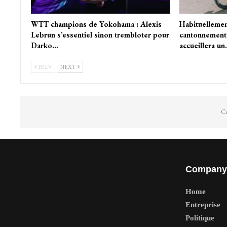
WTT champions de Yokohama : Alexis
Habituellement
Lebrun s’essentiel sinon trembloter pour
cantonnement 
Darko…
accueillera u
PREV
NEXT
Co
Company
Home
Entreprise
Politique