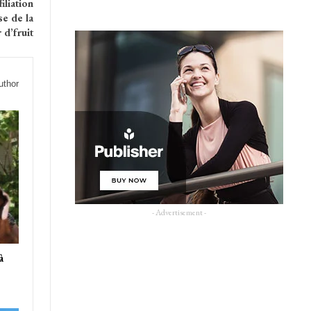
iliation
se de la
 d’fruit
uthor
- Advertisement -
à