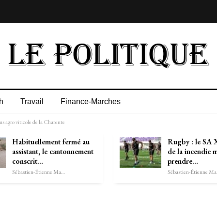
h
Travail
Finance-Marches
 agro viticole de la Charente
Habituellement fermé au
Rugby : le SA 
assistant, le cantonnement
de la incendie
conscrit…
prendre…
Sébastien-Étienne Marechal
Séb