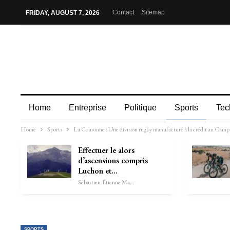
Contact
Sitemap
FRIDAY, AUGUST 7, 2026
Home
Entreprise
Politique
Sports
Tec
Home
Sports
La Couronne : Une division rugby manufacturé à la crédit au Campus
Effectuer le alors
d’ascensions compris
Luchon et…
Sébastien-Étienne Marechal
SPORTS