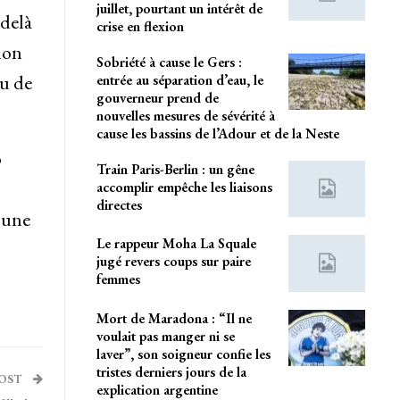
juillet, pourtant un intérêt de
-delà
crise en flexion
ion
Sobriété à cause le Gers :
u de
entrée au séparation d’eau, le
gouverneur prend de
nouvelles mesures de sévérité à
cause les bassins de l’Adour et de la Neste
b
Train Paris-Berlin : un gêne
accomplir empêche les liaisons
directes
 une
Le rappeur Moha La Squale
jugé revers coups sur paire
femmes
Mort de Maradona : “Il ne
voulait pas manger ni se
laver”, son soigneur confie les
tristes derniers jours de la
POST
explication argentine