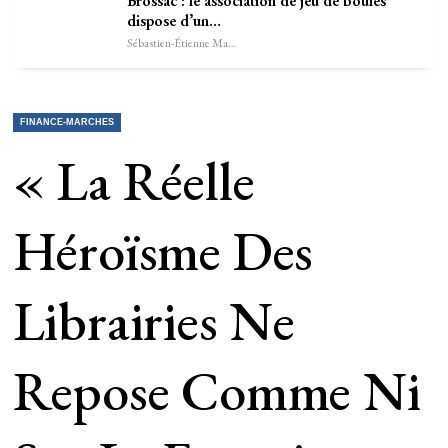
Brossac : le association de jeu de boules
dispose d’un…
Sébastien-Étienne Marechal
FINANCE-MARCHES
« La Réelle
Héroïsme Des
Librairies Ne
Repose Comme Ni