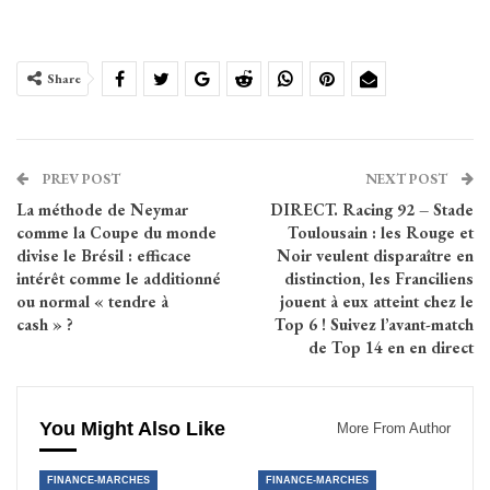
Share
PREV POST
NEXT POST
La méthode de Neymar
DIRECT. Racing 92 – Stade
comme la Coupe du monde
Toulousain : les Rouge et
divise le Brésil : efficace
Noir veulent disparaître en
intérêt comme le additionné
distinction, les Franciliens
ou normal « tendre à
jouent à eux atteint chez le
cash » ?
Top 6 ! Suivez l’avant-match
de Top 14 en en direct
You Might Also Like
More From Author
FINANCE-MARCHES
FINANCE-MARCHES