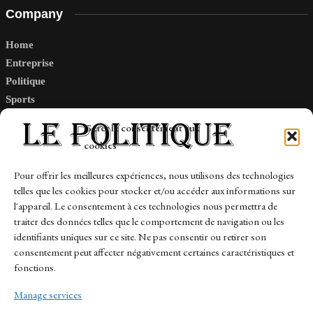
Company
Home
Entreprise
Politique
Sports
Tech
Gérer le consentement aux
Travail
cookies
Finance-Marches
Pour offrir les meilleures expériences, nous utilisons des technologies
telles que les cookies pour stocker et/ou accéder aux informations sur
Links
l'appareil. Le consentement à ces technologies nous permettra de
traiter des données telles que le comportement de navigation ou les
Contact
identifiants uniques sur ce site. Ne pas consentir ou retirer son
Sitemap
consentement peut affecter négativement certaines caractéristiques et
fonctions.
Manage services