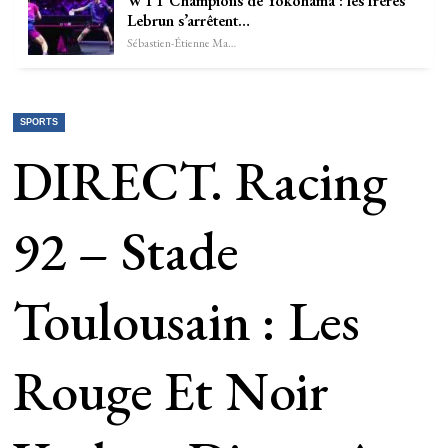
WTT Champions de Yokohama : les frères
Lebrun s’arrêtent…
Sébastien-Étienne Marechal
SPORTS
DIRECT. Racing
92 – Stade
Toulousain : Les
Rouge Et Noir