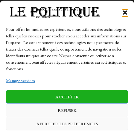
Tech
Gérer le consentement aux
Travail
cookies
Finance-Marches
Pour offrir les meilleures expériences, nous utilisons des technologies
telles que les cookies pour stocker et/ou accéder aux informations sur
Links
l'appareil. Le consentement à ces technologies nous permettra de
traiter des données telles que le comportement de navigation ou les
Contact
identifiants uniques sur ce site. Ne pas consentir ou retirer son
Sitemap
consentement peut affecter négativement certaines caractéristiques et
fonctions.
Manage services
News
Finance-Marches
Politics
ACCEPTER
Business
Tech
Health
Sports
Travel
REFUSER
AFFICHER LES PRÉFÉRENCES
© 1997-2026 - lepolitique.net. All Rights Reserved.