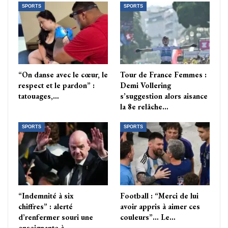
SPORTS
SPORTS
“On danse avec le cœur, le
Tour de France Femmes :
respect et le pardon” :
Demi Vollering
tatouages,…
s’suggestion alors aisance
la 8e relâche…
SPORTS
SPORTS
“Indemnité à six
Football : “Merci de lui
chiffres” : alerté
avoir appris à aimer ces
d’renfermer souri une
couleurs”… Le…
enseignante à…