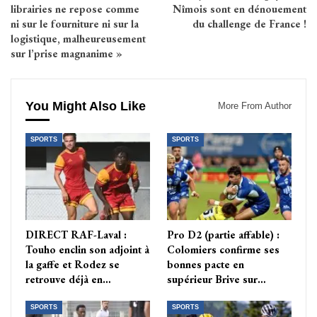
librairies ne repose comme
Nîmois sont en dénouement
ni sur le fourniture ni sur la
du challenge de France !
logistique, malheureusement
sur l’prise magnanime »
You Might Also Like
More From Author
SPORTS
SPORTS
DIRECT RAF-Laval :
Pro D2 (partie affable) :
Touho enclin son adjoint à
Colomiers confirme ses
la gaffe et Rodez se
bonnes pacte en
retrouve déjà en…
supérieur Brive sur…
SPORTS
SPORTS