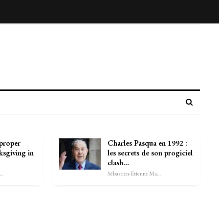
proper
Charles Pasqua en 1992 :
sgiving in
les secrets de son progiciel
clash…
astien-Étienne Marechal
Sébastien-Étienne Marechal