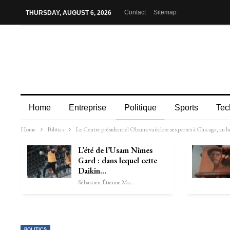
Contact
Sitemap
THURSDAY, AUGUST 6, 2026
Home
Entreprise
Politique
Sports
Tec
Home
Politics
Le Centre présidentiel Obama va éclore ses portes à Chicago, au li
L’été de l’Usam Nîmes
Gard : dans lequel cette
Daikin…
Sébastien-Étienne Marechal
POLITICS