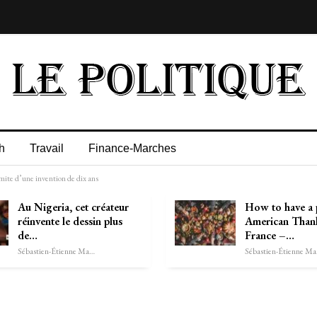
h
Travail
Finance-Marches
mite d’une invention de dix ans
Au Nigeria, cet créateur
How to have a 
réinvente le dessin plus
American Thank
de…
France –…
Sébastien-Étienne Marechal
Séb