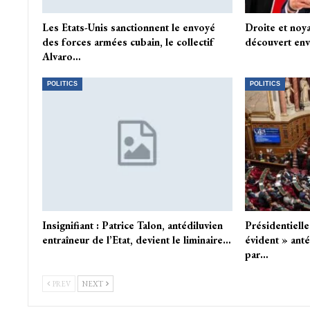
Les Etats-Unis sanctionnent le envoyé
Droite et noya
des forces armées cubain, le collectif
découvert env
Alvaro…
POLITICS
POLITICS
Insignifiant : Patrice Talon, antédiluvien
Présidentielle
entraîneur de l’Etat, devient le liminaire…
évident » ant
par…
PREV
NEXT