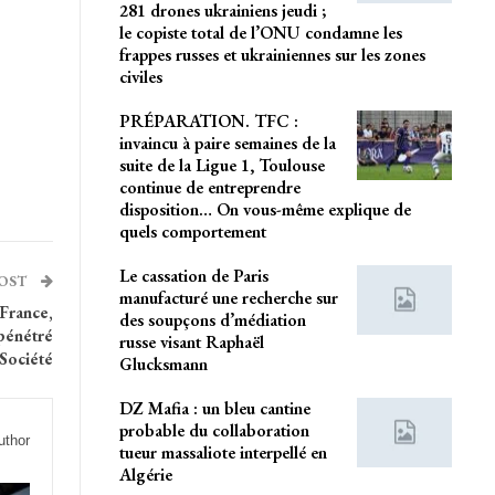
281 drones ukrainiens jeudi ;
le copiste total de l’ONU condamne les
frappes russes et ukrainiennes sur les zones
civiles
PRÉPARATION. TFC :
invaincu à paire semaines de la
suite de la Ligue 1, Toulouse
continue de entreprendre
disposition… On vous-même explique de
quels comportement
Le cassation de Paris
POST
manufacturé une recherche sur
France,
des soupçons d’médiation
pénétré
russe visant Raphaël
 Société
Glucksmann
DZ Mafia : un bleu cantine
probable du collaboration
uthor
tueur massaliote interpellé en
Algérie