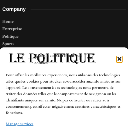
Company
Home
Entreprise
Politique
Sports
Tech
Gérer le consentement aux
Travail
cookies
Finance-Marches
Pour offrir les meilleures expériences, nous utilisons des technologies
telles que les cookies pour stocker et/ou accéder aux informations sur
Links
l'appareil. Le consentement à ces technologies nous permettra de
traiter des données telles que le comportement de navigation ou les
Contact
identifiants uniques sur ce site. Ne pas consentir ou retirer son
consentement peut affecter négativement certaines caractéristiques et
Sitemap
fonctions.
Manage services