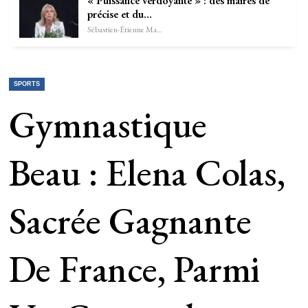
« Puissance verdoyante » : des maires de
précise et du…
Sébastien-Étienne Marechal
SPORTS
Gymnastique
Beau : Elena Colas,
Sacrée Gagnante
De France, Parmi