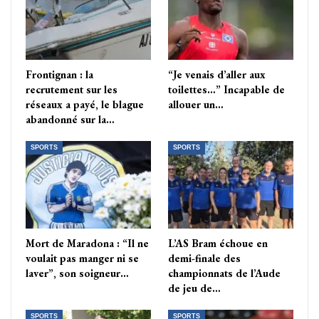
Frontignan : la
“Je venais d’aller aux
recrutement sur les
toilettes…” Incapable de
réseaux a payé, le blague
allouer un…
abandonné sur la…
SPORTS
SPORTS
Mort de Maradona : “Il ne
L’AS Bram échoue en
voulait pas manger ni se
demi-finale des
laver”, son soigneur…
championnats de l’Aude
de jeu de…
SPORTS
SPORTS