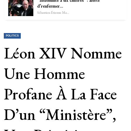
“Indemnité à six chiffres” : alerté
d’renfermer…
Sébastien-Étienne Marechal
POLITICS
Léon XIV Nomme
Une Homme
Profane À La Face
D’un “ministère”,