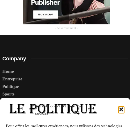
- Advertisement -
Company
Home
Entreprise
Politique
Sports
Tech
Gérer le consentement aux
Travail
cookies
Finance-Marches
Pour offrir les meilleures expériences, nous utilisons des technologies