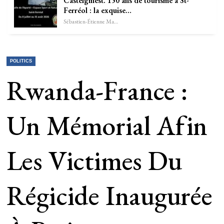
Castelginest. 150 ans de tourisme à St-
Ferréol : la exquise…
Sébastien-Étienne Marechal
POLITICS
Rwanda-France :
Un Mémorial Afin
Les Victimes Du
Régicide Inaugurée