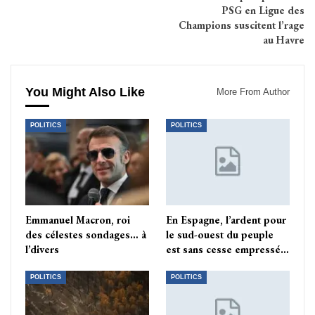
PSG en Ligue des
Champions suscitent l’rage
au Havre
You Might Also Like
More From Author
POLITICS
POLITICS
Emmanuel Macron, roi
En Espagne, l’ardent pour
des célestes sondages… à
le sud-ouest du peuple
l’divers
est sans cesse empressé…
POLITICS
POLITICS