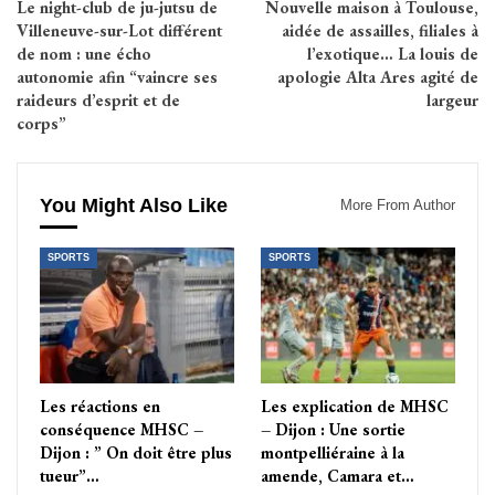
Le night-club de ju-jutsu de
Nouvelle maison à Toulouse,
Villeneuve-sur-Lot différent
aidée de assailles, filiales à
de nom : une écho
l’exotique… La louis de
autonomie afin “vaincre ses
apologie Alta Ares agité de
raideurs d’esprit et de
largeur
corps”
You Might Also Like
More From Author
SPORTS
SPORTS
Les réactions en
Les explication de MHSC
conséquence MHSC –
– Dijon : Une sortie
Dijon : ” On doit être plus
montpelliéraine à la
tueur”…
amende, Camara et…