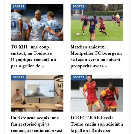
SPORTS
SPORTS
TO XIII : une coup
Matches amicaux :
surtout, un Toulouse
Montpellier FC bourgeon
Olympique remanié n’a
sa façon verso un suivant
pas à griller de…
prospérité avers…
SPORTS
SPORTS
Un ristourne acquis, une
DIRECT RAF-Laval :
fan sectorisé qui va
Touho enclin son adjoint à
remuer, assentiment exact
la gaffe et Rodez se