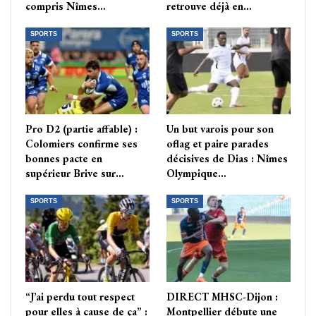
compris Nîmes…
retrouve déjà en…
SPORTS
SPORTS
Pro D2 (partie affable) :
Un but varois pour son
Colomiers confirme ses
oflag et paire parades
bonnes pacte en
décisives de Dias : Nîmes
supérieur Brive sur…
Olympique…
SPORTS
SPORTS
“J’ai perdu tout respect
DIRECT MHSC-Dijon :
pour elles à cause de ça” :
Montpellier débute une