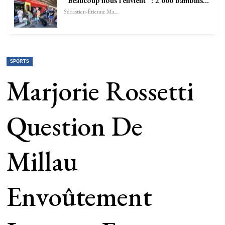
“Beaucoup nous l’envient” : 2 000 bambins…
Sébastien-Étienne Marechal
SPORTS
Marjorie Rossetti
Question De
Millau
Envoûtement