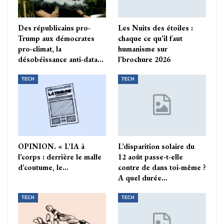
Des républicains pro-
Les Nuits des étoiles :
Trump aux démocrates
chaque ce qu’il faut
pro-climat, la
humanisme sur
désobéissance anti-data…
l’brochure 2026
TECH
TECH
OPINION. « L’IA à
L’disparition solaire du
l’corps : derrière le malle
12 août passe-t-elle
d’coutume, le…
contre de dans toi-même ?
A quel durée…
TECH
TECH