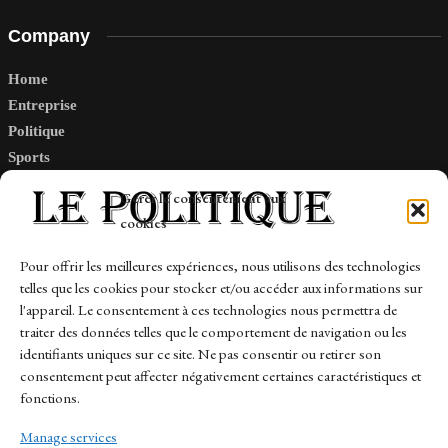
Company
Home
Entreprise
Politique
Sports
Tech
Gérer le consentement aux
Travail
cookies
Finance-Marches
Pour offrir les meilleures expériences, nous utilisons des technologies
telles que les cookies pour stocker et/ou accéder aux informations sur
Links
l'appareil. Le consentement à ces technologies nous permettra de
traiter des données telles que le comportement de navigation ou les
Contact
identifiants uniques sur ce site. Ne pas consentir ou retirer son
consentement peut affecter négativement certaines caractéristiques et
Sitemap
fonctions.
Manage services