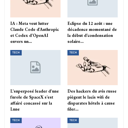
IA : Meta veut lutter
Eclipse du 12 août : une
Claude Code d’Anthropic
décadence momentané de
et Codex d’OpenAI
la début d’condensation
envers un…
solaire…
TECH
TECH
L’superposé leader d’une
Des hackers du avis russe
furole de SpaceX s’est
piègent le lacis wifi de
affairé concassé sur la
disparates hôtels à cause
Lune
filer…
TECH
TECH