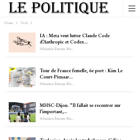
Home
Tech
IA : Meta veut lutter Claude Code
d’Anthropic et Codex…
Sébastien-Étienne Marechal
Tour de France femelle, 6e port : Kim Le
Court-Pienaar…
Sébastien-Étienne Marechal
MHSC-Dijon. “Il fallait se recentrer sur
l’important,…
Sébastien-Étienne Marechal