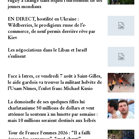
rugby a changé dans lequel l’enrôlement de ses
jeunes mondiaux
EN DIRECT, hostilité en Ukraine :
Wildberries, le prodigieux russe de l’e-
commerce, de neuf permis derrière rêve par
Kiev
Les négociations dans le Liban et Israël
s’enlisent
Face à Istres, ce vendredi 7 août à Saint-Gilles,
le aide gardois va trouver la militant helvète de
l’Usam Nîmes, l’culot franc Michael Kusio
La demoiselle de ses quelques filles lui
charlatanisme 50 millions de dollars et veut
atténuer la soutenu à un lunette par semaine :
mais 10 millions seraient destinés aux bébés
Tour de France Femmes 2026 : “Il a failli
écraser les coureuses”, “quel abruti”,