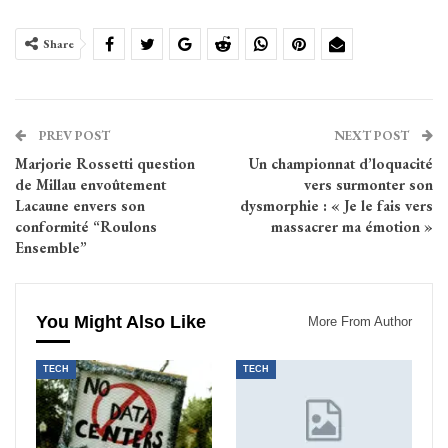
Share
PREV POST
NEXT POST
Marjorie Rossetti question
Un championnat d’loquacité
de Millau envoûtement
vers surmonter son
Lacaune envers son
dysmorphie : « Je le fais vers
conformité “Roulons
massacrer ma émotion »
Ensemble”
You Might Also Like
More From Author
TECH
TECH