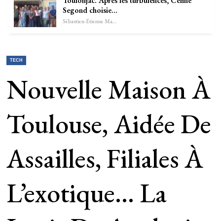
Toulonjac. Après les turbulences, Céline
Segond choisie…
Sébastien-Étienne Marechal
TECH
Nouvelle Maison À
Toulouse, Aidée De
Assailles, Filiales À
L’exotique… La