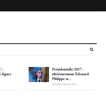
 :
Présidentielle 2027 :
 figure
ultérieurement Édouard
Philippe et…
astien-Étienne Marechal
Sébastien-Étienne Marechal