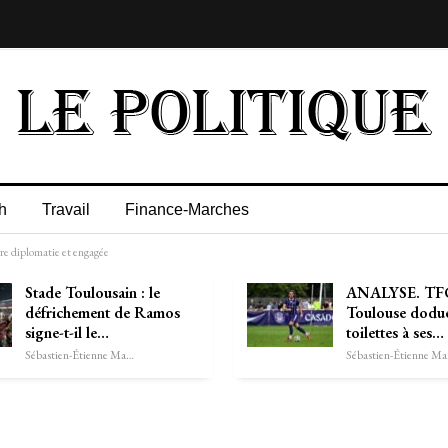
h
Travail
Finance-Marches
e diplomatie et engagée
Stade Toulousain : le
ANALYSE. TFC
défrichement de Ramos
Toulouse dodue
signe-t-il le…
toilettes à ses…
Sébastien-Étienne Marechal
Séb