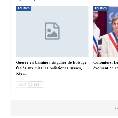
POLITICS
POLITICS
Guerre en Ukraine : singulier de boisage
Colomiers. Le
faciès aux missiles balistiques russes,
évoluent en co
Kiev…
PREV
NEXT
Co