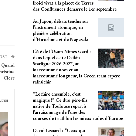
froid vivat à la placet de Terres
des Confluences démarre le 1er septembre
Au Japon, débats tendus sur
l’instrument atomique, en
plénière célébration
d’Hiroshima et de Nagasaki
L’été de l’Usam Nîmes Gard :
POST
dans lequel cette Daikin
Starligue 2026-2027, au
” Quand
inaccoutumé nom et au
ristine
inaccoutumé longueur, la Green team espère
Clerc
rafraîchir
“Le faire ensemble, c’est
magique !” Ce duo père-fils
uthor
native de Toulouse repart à
l’arraisonnage de l’une des
courses de triathlon les mieux rudes d’Europe
David Lisnard : “Ceux qui