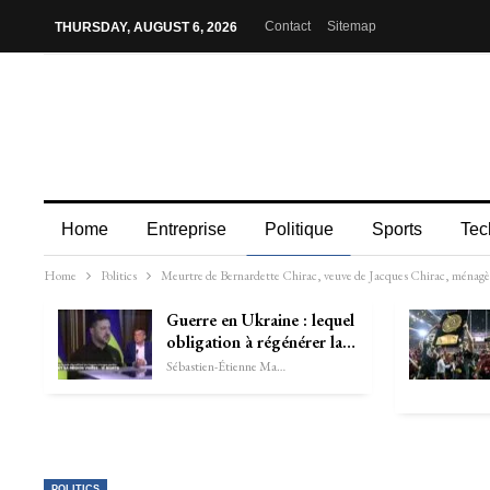
Contact
Sitemap
THURSDAY, AUGUST 6, 2026
Home
Entreprise
Politique
Sports
Tec
Home
Politics
Meurtre de Bernardette Chirac, veuve de Jacques Chirac, ménagèr
Guerre en Ukraine : lequel
obligation à régénérer la…
Sébastien-Étienne Marechal
POLITICS