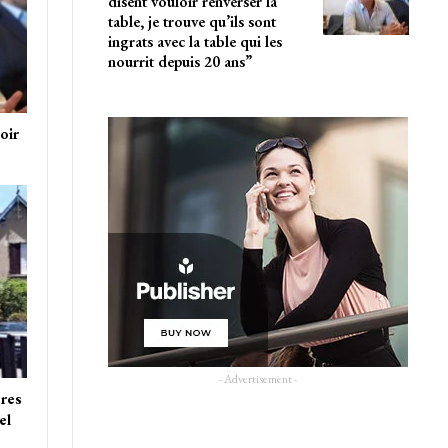
disent vouloir renverser la
table, je trouve qu’ils sont
ingrats avec la table qui les
nourrit depuis 20 ans”
oir
- Advertisement -
res
el