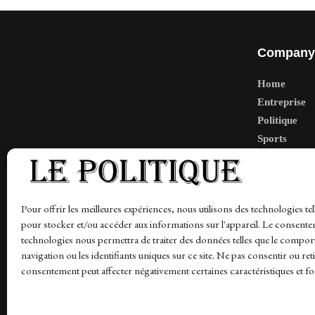
Company
Home
Entreprise
Politique
Sports
Tech
Travail
Finance-Ma
Pour offrir les meilleures expériences, nous utilisons des technologies tel
pour stocker et/ou accéder aux informations sur l'appareil. Le consente
technologies nous permettra de traiter des données telles que le compo
navigation ou les identifiants uniques sur ce site. Ne pas consentir ou ret
News
Finance-Marches
Politics
Business
Tec
consentement peut affecter négativement certaines caractéristiques et fo
© 1997-2026 - lepolitique.net. All Rights Reserved.