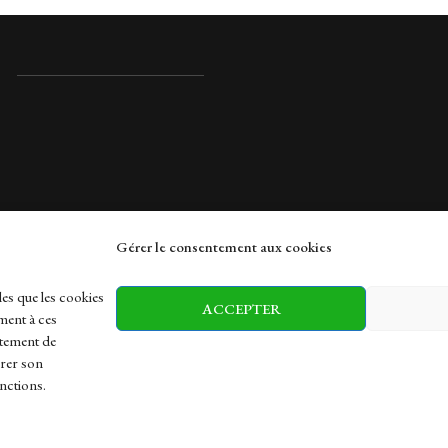
Gérer le consentement aux cookies
rches
les que les cookies
ACCEPTER
ment à ces
rtement de
irer son
h
Health
Sports
Travel
nctions.