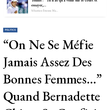
Tennis : “Tu n’as qu’à venir sur le court et
essayer,…
Sébastien-Étienne Marechal
POLITICS
“On Ne Se Méfie
Jamais Assez Des
Bonnes Femmes…”
Quand Bernadette