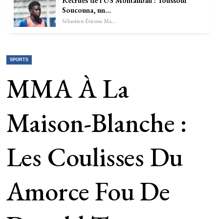
Recrues de l’US Montauban : Youssouf
Soucouna, un…
Sébastien-Étienne Marechal
SPORTS
MMA À La
Maison-Blanche :
Les Coulisses Du
Amorce Fou De