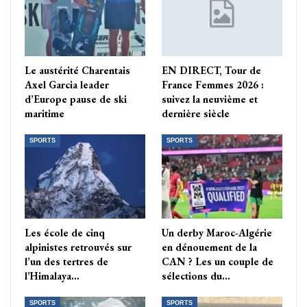
Le austérité Charentais
EN DIRECT, Tour de
Axel Garcia leader
France Femmes 2026 :
d’Europe pause de ski
suivez la neuvième et
maritime
dernière siècle
SPORTS
SPORTS
Les école de cinq
Un derby Maroc-Algérie
alpinistes retrouvés sur
en dénouement de la
l’un des tertres de
CAN ? Les un couple de
l’Himalaya…
sélections du…
SPORTS
SPORTS