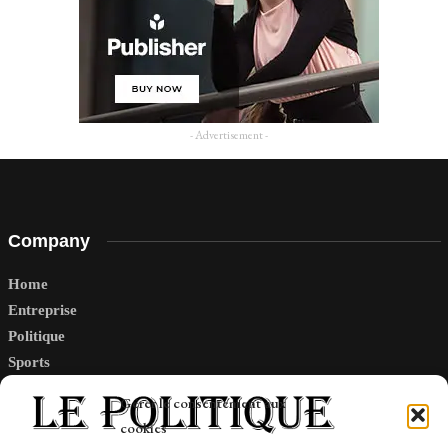
- Advertisement -
Company
Home
Entreprise
Politique
Sports
Tech
Gérer le consentement aux
Travail
cookies
Finance-Marches