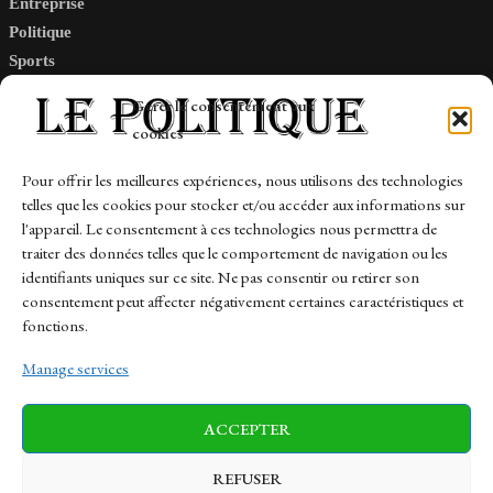
Entreprise
Politique
Sports
Tech
Gérer le consentement aux
Travail
cookies
Finance-Marches
Pour offrir les meilleures expériences, nous utilisons des technologies
telles que les cookies pour stocker et/ou accéder aux informations sur
Links
l'appareil. Le consentement à ces technologies nous permettra de
traiter des données telles que le comportement de navigation ou les
Contact
identifiants uniques sur ce site. Ne pas consentir ou retirer son
Sitemap
consentement peut affecter négativement certaines caractéristiques et
fonctions.
Manage services
News
Finance-Marches
Politics
ACCEPTER
Business
Tech
Health
Sports
Travel
REFUSER