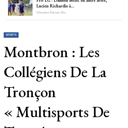
Pro D2 : Damien Bozic en autre arête,
Lucien Richardis à…
Sébastien-Étienne Marechal
SPORTS
Montbron : Les
Collégiens De La
Tronçon
« Multisports De