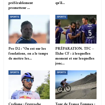
préférablement
qu’il…
prometteur …
SPORTS
SPORTS
Pro D2 : “On est sur les
PRÉPARATION. TFC –
fondations, on a le temps
Elche CF : à lesquelles
de mettre les…
moment et sur lesquelles
jonc…
SPORTS
SPORTS
Cyclisme : l’gavroche
Tour de France Femmes :