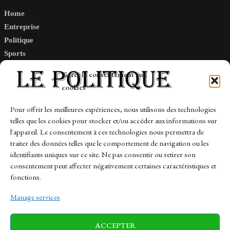
Home
Entreprise
Politique
Sports
Tech
Gérer le consentement aux
Travail
cookies
Finance-Marches
Pour offrir les meilleures expériences, nous utilisons des technologies
telles que les cookies pour stocker et/ou accéder aux informations sur
Links
l'appareil. Le consentement à ces technologies nous permettra de
traiter des données telles que le comportement de navigation ou les
Contact
identifiants uniques sur ce site. Ne pas consentir ou retirer son
Sitemap
consentement peut affecter négativement certaines caractéristiques et
fonctions.
Manage services
News
Finance-Marches
Politics
ACCEPTER