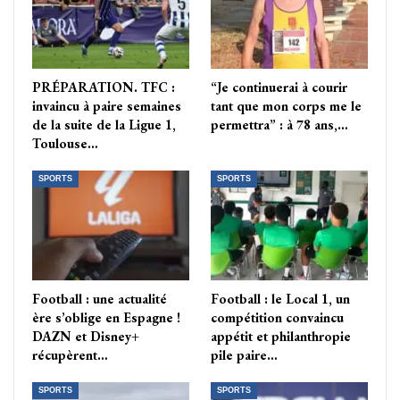
PRÉPARATION. TFC :
“Je continuerai à courir
invaincu à paire semaines
tant que mon corps me le
de la suite de la Ligue 1,
permettra” : à 78 ans,…
Toulouse…
SPORTS
SPORTS
Football : une actualité
Football : le Local 1, un
ère s’oblige en Espagne !
compétition convaincu
DAZN et Disney+
appétit et philanthropie
récupèrent…
pile paire…
SPORTS
SPORTS