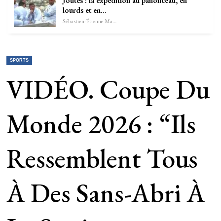
Joutes : la expédition au panonceau, en
lourds et en…
Sébastien-Étienne Marechal
SPORTS
VIDÉO. Coupe Du
Monde 2026 : “Ils
Ressemblent Tous
À Des Sans-Abri À