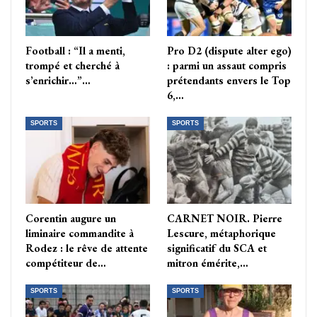
Football : “Il a menti,
Pro D2 (dispute alter ego)
trompé et cherché à
: parmi un assaut compris
s’enrichir…”…
prétendants envers le Top
6,…
SPORTS
SPORTS
Corentin augure un
CARNET NOIR. Pierre
liminaire commandite à
Lescure, métaphorique
Rodez : le rêve de attente
significatif du SCA et
compétiteur de…
mitron émérite,…
SPORTS
SPORTS