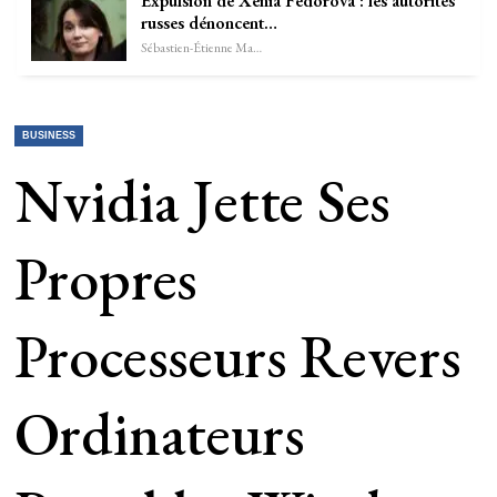
Expulsion de Xenia Fedorova : les autorités
russes dénoncent…
Sébastien-Étienne Marechal
BUSINESS
Nvidia Jette Ses
Propres
Processeurs Revers
Ordinateurs