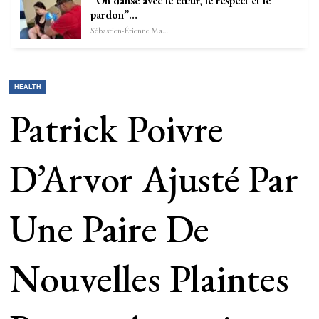
“On danse avec le cœur, le respect et le
pardon”…
Sébastien-Étienne Marechal
HEALTH
Patrick Poivre
D’Arvor Ajusté Par
Une Paire De
Nouvelles Plaintes