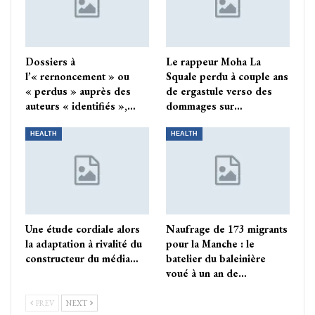
Dossiers à
Le rappeur Moha La
l’« rernoncement » ou
Squale perdu à couple ans
« perdus » auprès des
de ergastule verso des
auteurs « identifiés »,…
dommages sur…
HEALTH
HEALTH
Une étude cordiale alors
Naufrage de 173 migrants
la adaptation à rivalité du
pour la Manche : le
constructeur du média…
batelier du baleinière
voué à un an de…
PREV
NEXT