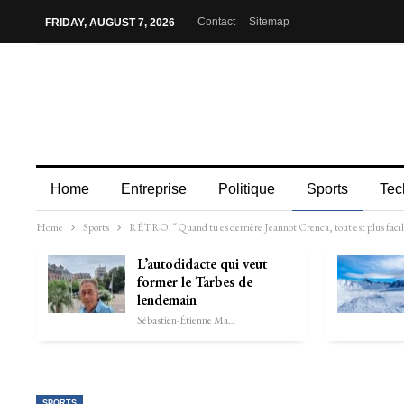
Contact
Sitemap
FRIDAY, AUGUST 7, 2026
Home
Entreprise
Politique
Sports
Tec
Home
Sports
RÉTRO. “Quand tu es derrière Jeannot Crenca, tout est plus faci
L’autodidacte qui veut
former le Tarbes de
lendemain
Sébastien-Étienne Marechal
SPORTS