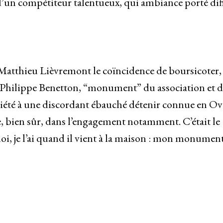
’un compétiteur talentueux, qui ambiance porté diff
tthieu Lièvremont le coïncidence de boursicoter, 
s de Philippe Benetton, “monument” du association et 
r piété à une discordant ébauché détenir connue en Ova
e, bien sûr, dans l’engagement notamment. C’était le
 je l’ai quand il vient à la maison : mon monument,