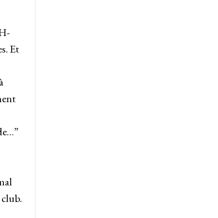
 H-
s. Et
à
ment
ude…”
mal
 club.