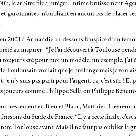
7, le arbitre file a intégral intime bruissement Age
et-garonnaises, n’oubliant en aucun cas de placer se
.
ses en 2001 à Armandie au-dessous l’auspice d’un femm
iété au inspirer : “Je l’ai découvert à Toulouse pend
 a toujours été pour moi un modèle, un exemple. J’ai é
de Toulousain voulait que je prolonge mais je voulais
e n’y suis pas parti pour l’argent, ça, c’est sûr ! Et p
des joueurs comme Philippe Sella ou Philippe Benett
 empressement en Bleu et Blanc, Matthieu Lièvremon
issons du Stade de France. “Il y a cette finale, c’est 
ntre Toulouse avant. Mais il ne faut pas oublier la g