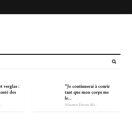
t verglas :
“Je continuerai à courir
denté des
tant que mon corps me
le…
astien-Étienne Marechal
Sébastien-Étienne Marechal