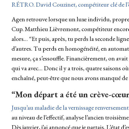
RÉTRO. David Couzinet, compétiteur clé de l
Agen retrouve lorsque un luxe individu, propre o
Cup. Matthieu Lièvremont, compétiteur encore 
alors… “Et puis, après, tu perds la seconde lig
d’autres. Tu perds en homogénéité, en automat
mesure, ça s’essouffle. Financièrement, on avai
qui va avec… Donc il y a trois, quatre saisons où
enchaîné, peut-être que nous avons manqué de fr
“Mon départ a été un crève-cœu
Jusqu’au maladie de la vernissage renversement
au niveau de l’effectif, analyse l’ancien troisièm
Dès janvier, j’ai annoncé que je partais. L’état d’