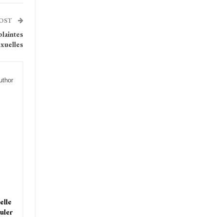
POST
plaintes
exuelles
uthor
elle
uler