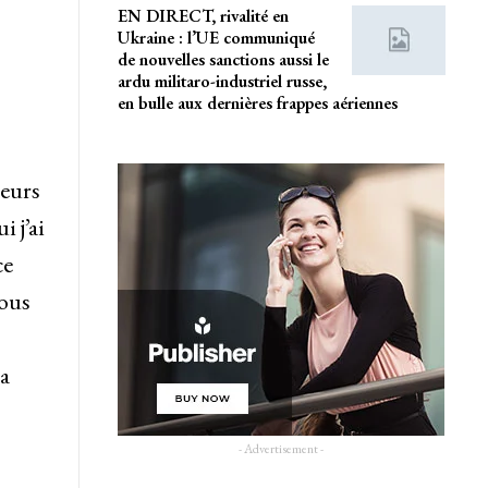
EN DIRECT, rivalité en
Ukraine : l’UE communiqué
de nouvelles sanctions aussi le
ardu militaro-industriel russe,
en bulle aux dernières frappes aériennes
ueurs
i j’ai
ce
nous
 a
- Advertisement -