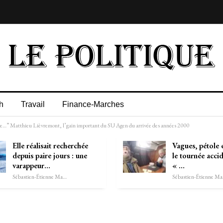
h
Travail
Finance-Marches
le…” Matthieu Lièvremont, l’gain important du SU Agen du arrivée des années 2000
Elle réalisait recherchée
Vagues, pétole e
depuis paire jours : une
le tournée acci
varappeur…
« …
Sébastien-Étienne Marechal
Séb