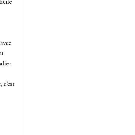
icile
avec
du
lie :
 c’est