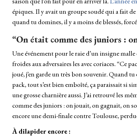
saison que l’on fait pour en arriver là.
L’année en
épiques. Il y avait un groupe soudé qui a fait de t
quand tu domines, il y a moins de blessés, forcé
“On était comme des juniors : on
Une événement pour le raie d’un insigne malle d’
froides aux adversaires les avec coriaces. “Ce pack,
joué, j’en garde un très bon souvenir. Quand tu e
pack, tout s’est bien emboîté, ça paraissait si s
une grosse charnière aussi. J’ai retrouvé les mêm
comme des juniors : on jouait, on gagnait, on sor
encore une demi-finale contre Toulouse, perdue 
À dilapider encore :