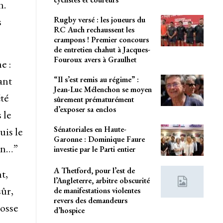
n.
Rugby versé : les joueurs du
s
RC Auch rechaussent les
crampons ! Premier concours
de entretien chahut à Jacques-
Fouroux avers à Graulhet
e :
ant
“Il s’est remis au régime” :
Jean-Luc Mélenchon se moyen
té
sûrement prématurément
d’exposer sa enclos
 le
Sénatoriales en Haute-
uis le
Garonne : Dominique Faure
on…”
investie par le Parti entier
A Thetford, pour l’est de
t,
l’Angleterre, arbitre obscurité
sûr,
de manifestations violentes
revers des demandeurs
rosse
d’hospice