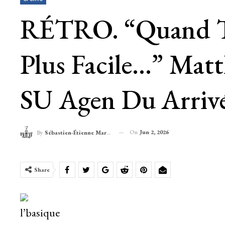
RÉTRO. “Quand Tu 
Plus Facile…” Mat
SU Agen Du Arriv
On
Jun 2, 2026
By
Sébastien-Étienne Marechal
Share
l’basique