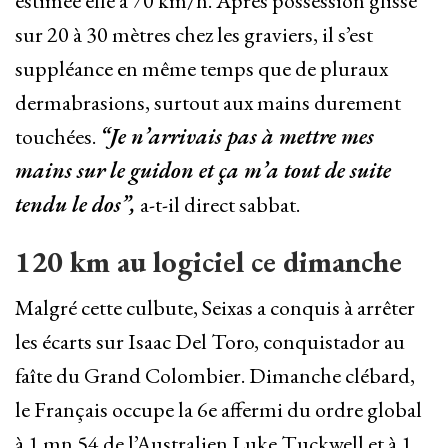
estimée elle à 70 km/h. Après possession glissé
sur 20 à 30 mètres chez les graviers, il s’est
suppléance en même temps que de pluraux
dermabrasions, surtout aux mains durement
touchées.
“Je n’arrivais pas à mettre mes
mains sur le guidon et ça m’a tout de suite
tendu le dos”,
a-t-il direct sabbat.
120 km au logiciel ce dimanche
Malgré cette culbute, Seixas a conquis à arrêter
les écarts sur Isaac Del Toro, conquistador au
faîte du Grand Colombier. Dimanche clébard,
le Français occupe la 6e affermi du ordre global
à 1 mn 54 de l’Australien Luke Tuckwell et à 1