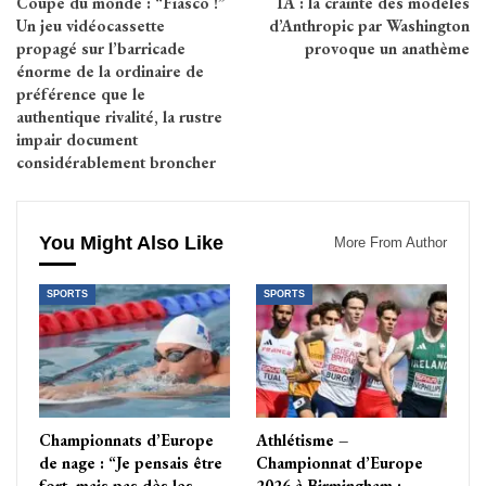
Coupe du monde : “Fiasco !”
IA : la crainte des modèles
Un jeu vidéocassette
d’Anthropic par Washington
propagé sur l’barricade
provoque un anathème
énorme de la ordinaire de
préférence que le
authentique rivalité, la rustre
impair document
considérablement broncher
You Might Also Like
More From Author
SPORTS
SPORTS
Championnats d’Europe
Athlétisme –
de nage : “Je pensais être
Championnat d’Europe
fort, mais pas dès les…
2026 à Birmingham :