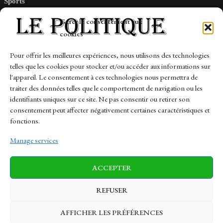
Sports
Tech
Gérer le consentement aux
Travail
cookies
Finance-Marches
Pour offrir les meilleures expériences, nous utilisons des technologies
telles que les cookies pour stocker et/ou accéder aux informations sur
Links
l'appareil. Le consentement à ces technologies nous permettra de
traiter des données telles que le comportement de navigation ou les
Contact
identifiants uniques sur ce site. Ne pas consentir ou retirer son
Sitemap
consentement peut affecter négativement certaines caractéristiques et
fonctions.
Manage services
News
Finance-Marches
Politics
ACCEPTER
Business
Tech
Health
Sports
Travel
REFUSER
AFFICHER LES PRÉFÉRENCES
© 1997-2026 - lepolitique.net. All Rights Reserved.