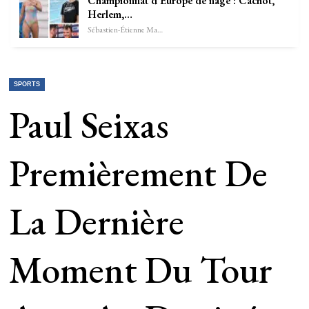
Championnat d’Europe de nage : Cachot,
Herlem,…
Sébastien-Étienne Marechal
SPORTS
Paul Seixas
Premièrement De
La Dernière
Moment Du Tour