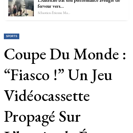
L’Autriche bat son performance aveugle de
ferveur vers…
Sébastien-Étienne Marechal
SPORTS
Coupe Du Monde :
“Fiasco !” Un Jeu
Vidéocassette
Propagé Sur