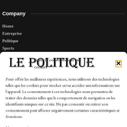
Company
Home
Entreprise
Politique
Sports
Tech
Gérer le consentement aux
Travail
cookies
Finance-Marches
Pour offrir les meilleures expériences, nous utilisons des technologies
telles que les cookies pour stocker et/ou accéder aux informations sur
Links
l'appareil. Le consentement à ces technologies nous permettra de
traiter des données telles que le comportement de navigation ou les
Contact
identifiants uniques sur ce site. Ne pas consentir ou retirer son
Sitemap
consentement peut affecter négativement certaines caractéristiques et
fonctions.