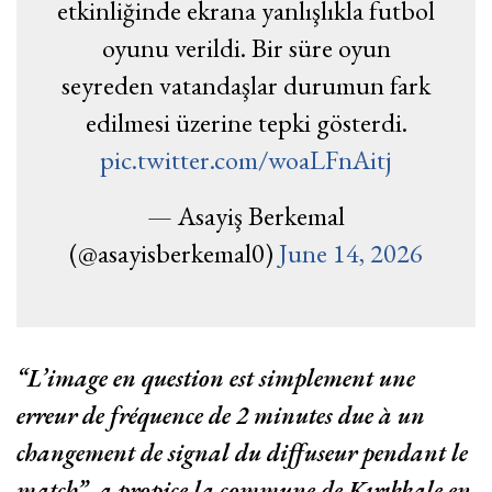
etkinliğinde ekrana yanlışlıkla futbol
oyunu verildi. Bir süre oyun
seyreden vatandaşlar durumun fark
edilmesi üzerine tepki gösterdi.
pic.twitter.com/woaLFnAitj
— Asayiş Berkemal
(@asayisberkemal0)
June 14, 2026
“L’image en question est simplement une
erreur de fréquence de 2 minutes due à un
changement de signal du diffuseur pendant le
match”, a propice la commune de Kırıkkale en