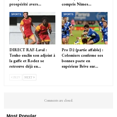
prospérité avers…
compris Nîmes…
SPORTS
SPORTS
DIRECT RAF-Laval :
Pro D2 (partie affable) :
Touho enclin son adjoint à
Colomiers confirme ses
la gaffe et Rodez se
bonnes pacte en
retrouve déjà en…
supérieur Brive sur…
PREV
NEXT
Comments are closed.
Most Popular