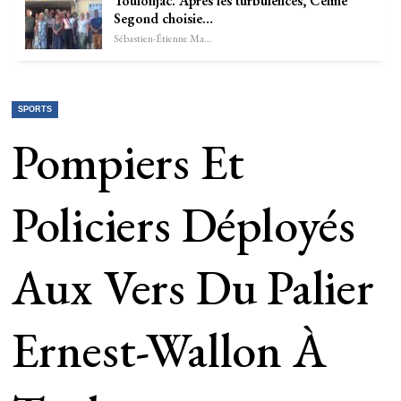
Toulonjac. Après les turbulences, Céline
Segond choisie…
Sébastien-Étienne Marechal
SPORTS
Pompiers Et
Policiers Déployés
Aux Vers Du Palier
Ernest-Wallon À