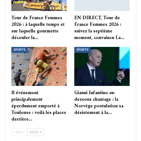
Tour de France Femmes
EN DIRECT, Tour de
2026 : à laquelle temps et
France Femmes 2026 :
sur laquelle gourmette
suivez la septième
découler la…
moment, convaincu La…
SPORTS
SPORTS
Il événement
Gianni Infantino au-
principalement
dessous chantage : la
éperdument emporté à
Norvège postulation sa
Toulouse : voilà les places
désistement à la…
derrière…
PREV
NEXT