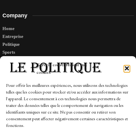
Company
Home
Entreprise
Politique
Sports
Tech
Gérer le consentement aux
Travail
cookies
Finance-Marches
Pour offrir les meilleures expériences, nous utilisons des technologies
telles que les cookies pour stocker et/ou accéder aux informations sur
Links
l'appareil. Le consentement à ces technologies nous permettra de
traiter des données telles que le comportement de navigation ou les
Contact
identifiants uniques sur ce site. Ne pas consentir ou retirer son
consentement peut affecter négativement certaines caractéristiques et
Sitemap
fonctions.