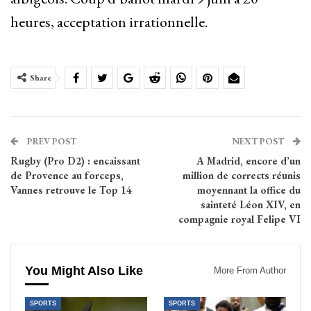
heures, acceptation irrationnelle.
Share
PREV POST
NEXT POST
Rugby (Pro D2) : encaissant
A Madrid, encore d’un
de Provence au forceps,
million de corrects réunis
Vannes retrouve le Top 14
moyennant la office du
sainteté Léon XIV, en
compagnie royal Felipe VI
You Might Also Like
More From Author
SPORTS
SPORTS