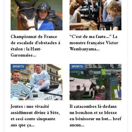
Championnat de France
“C’est de ma faute…” La
de escalade d’obstacles à
monstre française Victor
étalon : la Haut-
Wembanyama…
Garonnaise…
SPORTS
SPORTS
Joutes : une vivacité
Il catacombes là-dedans
assidûment divine à Sète,
un bouchon et se blesse
et ceci conte cinquante
en bénisseur un but… bref
ans que ça…
aucun…