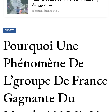
Tour de France Femmes : Demi Vollering
s’suggestion…
Sébastien-Étienne Marechal
SPORTS
Pourquoi Une
Phénomène De
L’groupe De France
Gagnante Du