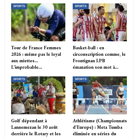
SPORTS
SPORTS
Tour de France Femmes
Basket-ball : en
2026 : même pas le loyal
circonscription comme, le
aux miettes…
Frontignan LPB
L’improbable…
émanation son mot à…
SPORTS
SPORTS
Golf dépendant à
Athlétisme (Championnats
Lannemezan le 30 août
d’Europe) : Meta Tumba
derrière le Rotary et les
éliminée en séries du