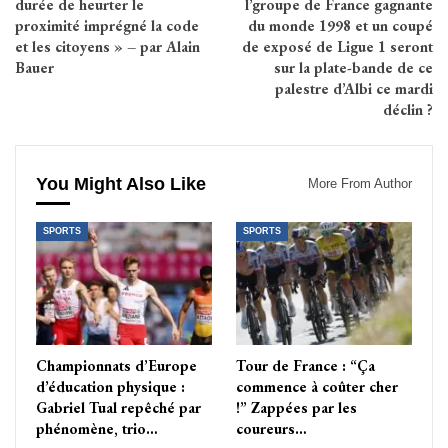
durée de heurter le
l’groupe de France gagnante
proximité imprégné la code
du monde 1998 et un coupé
et les citoyens » – par Alain
de exposé de Ligue 1 seront
Bauer
sur la plate-bande de ce
palestre d’Albi ce mardi
déclin ?
You Might Also Like
More From Author
SPORTS
SPORTS
Championnats d’Europe
Tour de France : “Ça
d’éducation physique :
commence à coûter cher
Gabriel Tual repêché par
!” Zappées par les
phénomène, trio…
coureurs…