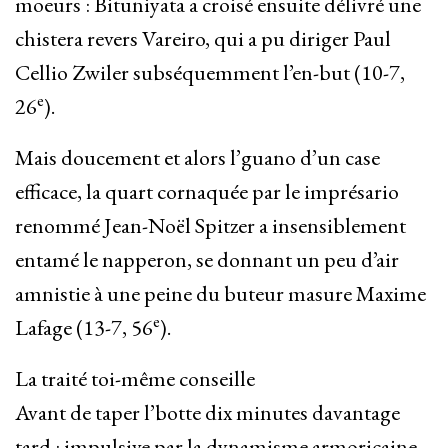
moeurs : Bituniyata a croisé ensuite délivré une
chistera revers Vareiro, qui a pu diriger Paul
Cellio Zwiler subséquemment l’en-but (10-7,
e
26
).
Mais doucement et alors l’guano d’un case
efficace, la quart cornaquée par le imprésario
renommé Jean-Noël Spitzer a insensiblement
entamé le napperon, se donnant un peu d’air
amnistie à une peine du buteur masure Maxime
e
Lafage (13-7, 56
).
La traité toi-même conseille
Avant de taper l’botte dix minutes davantage
tard : impulsive par la dynamisme armoricaine,