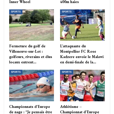
Inner Wheel
400m haies
SPORTS
SPORTS
Fermeture du golf de
L’attaquante du
Villeneuve-sur-Lot :
Montpellier FC Rose
golfeurs, riverains et élus
Kadzere envoie le Malawi
locaux entrent…
en demi-finale de la…
SPORTS
SPORTS
Championnats d’Europe
Athlétisme –
de nage : “Je pensais être
Championnat d’Europe