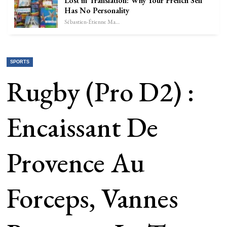
Lost in Translation: Why Your French Self
Has No Personality
Sébastien-Étienne Marechal
SPORTS
Rugby (Pro D2) :
Encaissant De
Provence Au
Forceps, Vannes