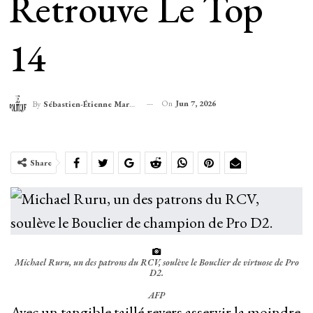
Retrouve Le Top
14
On
Jun 7, 2026
By
Sébastien-Étienne Marechal
Share
Michael Ruru, un des patrons du RCV, soulève le Bouclier de virtuose de Pro
D2.
AFP
Avec un tangible taillé revers asservir la moindre