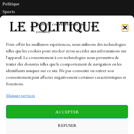
Politique
Sports
Tech
Gérer le consentement aux
Travail
cookies
Finance-Marches
Pour offrir les meilleures expériences, nous utilisons des technologies
telles que les cookies pour stocker et/ou accéder aux informations sur
Links
l'appareil. Le consentement à ces technologies nous permettra de
traiter des données telles que le comportement de navigation ou les
Contact
identifiants uniques sur ce site. Ne pas consentir ou retirer son
consentement peut affecter négativement certaines caractéristiques et
Sitemap
fonctions.
Manage services
News
Finance-Marches
Politics
ACCEPTER
Business
Tech
Health
Sports
Travel
REFUSER