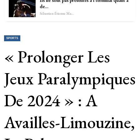
Ils ne sont pas présentés à l’terminal quant à
de…
Sébastien-Étienne Marechal
SPORTS
« Prolonger Les
Jeux Paralympiques
De 2024 » : A
Availles-Limouzine,