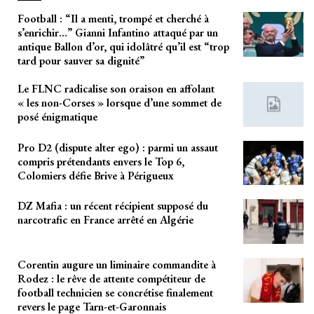
Football : “Il a menti, trompé et cherché à
s’enrichir…” Gianni Infantino attaqué par un
antique Ballon d’or, qui idolâtré qu’il est “trop
tard pour sauver sa dignité”
Le FLNC radicalise son oraison en affolant
« les non-Corses » lorsque d’une sommet de
posé énigmatique
Pro D2 (dispute alter ego) : parmi un assaut
compris prétendants envers le Top 6,
Colomiers défie Brive à Périgueux
DZ Mafia : un récent récipient supposé du
narcotrafic en France arrêté en Algérie
Corentin augure un liminaire commandite à
Rodez : le rêve de attente compétiteur de
football technicien se concrétise finalement
revers le page Tarn-et-Garonnais