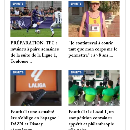
SPORTS
SPORTS
PRÉPARATION. TFC :
“Je continuerai à courir
invaincu à paire semaines
tant que mon corps me le
de la suite de la Ligue 1,
permettra” : à 78 ans,…
Toulouse…
SPORTS
SPORTS
Football : une actualité
Football : le Local 1, un
ère s’oblige en Espagne !
compétition convaincu
DAZN et Disney+
appétit et philanthropie
récupèrent…
pile paire…