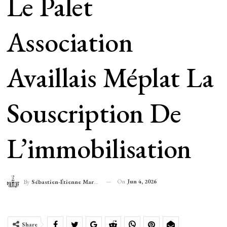
Le Palet
Association
Availlais Méplat La
Souscription De
L’immobilisation
On
Jun 4, 2026
By
Sébastien-Étienne Marechal
Share