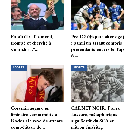
Football : “Il a menti,
Pro D2 (dispute alter ego)
trompé et cherché à
: parmi un assaut compris
s’enrichir…”…
prétendants envers le Top
6,…
SPORTS
SPORTS
Corentin augure un
CARNET NOIR. Pierre
liminaire commandite à
Lescure, métaphorique
Rodez : le rêve de attente
significatif du SCA et
compétiteur de…
mitron émérite,…