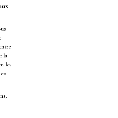
 aux
ous
e,
 entre
r la
e, les
 en
ons,