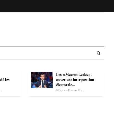
Les « MacronLeaks »,
dé les
ouverture interposition
électorale…
astien-Étienne Marechal
Sébastien-Étienne Marechal