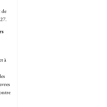
t de
027.
rs
et à
les
uvres
contre