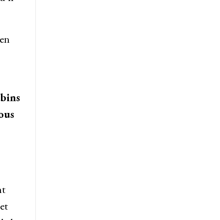
 en
ubins
vous
nt
et