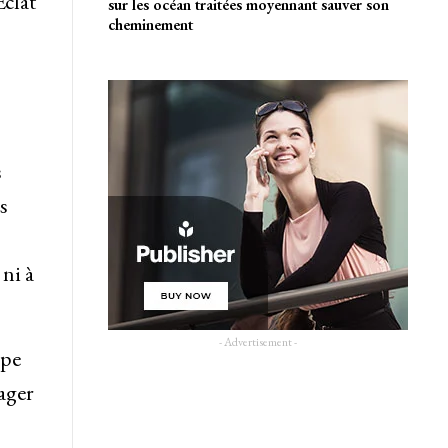
Éclat
sur les océan traitées moyennant sauver son
cheminement
s
s
ni à
- Advertisement -
ipe
ager