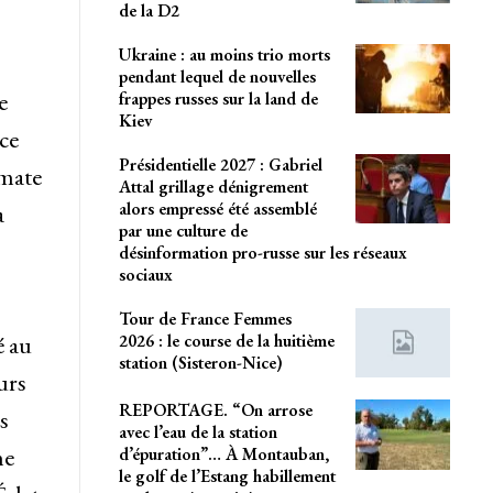
de la D2
Ukraine : au moins trio morts
pendant lequel de nouvelles
e
frappes russes sur la land de
Kiev
ce
Présidentielle 2027 : Gabriel
omate
Attal grillage dénigrement
alors empressé été assemblé
a
par une culture de
désinformation pro-russe sur les réseaux
sociaux
Tour de France Femmes
2026 : le course de la huitième
é au
station (Sisteron-Nice)
urs
REPORTAGE. “On arrose
s
avec l’eau de la station
ne
d’épuration”… À Montauban,
le golf de l’Estang habillement