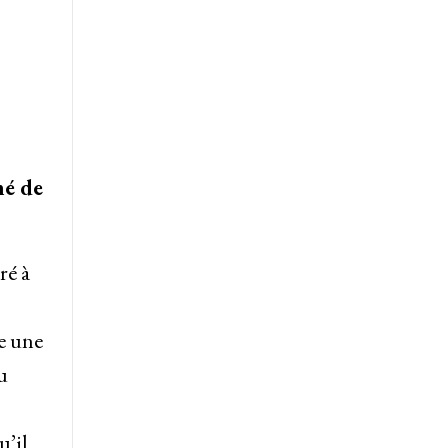
mé de
ré à
e une
u
u’il