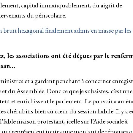
également, capital immanquablement, du aigrit de
ntervenants du périscolaire.
un bruit hexagonal finalement admis en masse par les
 les associations ont été déçues par le renfer
tisan…
ministres et a gardant penchant à concerner enregist
 et du Assemblée. Donc ce que je subsistes, c’est une
tent et enrichissent le parlement. Le pouvoir a amèn
des chérubins bien au cœur du session habile. Il y a e
l’fable maison protestant, icelle sur l’Aide sociale à
e – qui représentent toutes une montant de réponses q