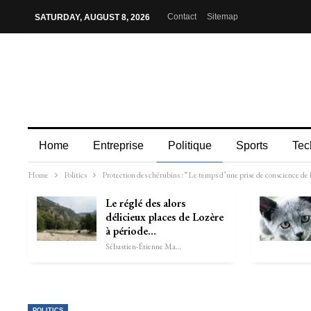
Contact
Sitemap
SATURDAY, AUGUST 8, 2026
Home
Entreprise
Politique
Sports
Tec
Home
Politics
Protection des chérubins : “Le temps d’une prise de conscience de la
Le réglé des alors
délicieux places de Lozère
à période…
Sébastien-Étienne Marechal
POLITICS