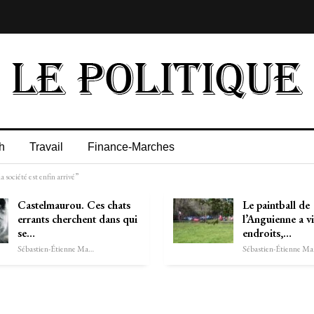
h
Travail
Finance-Marches
 société est enfin arrivé”
Castelmaurou. Ces chats
Le paintball de
errants cherchent dans qui
l’Anguienne a vi
se…
endroits,…
Sébastien-Étienne Marechal
Séb