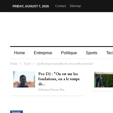
Contact
Sitemap
FRIDAY, AUGUST 7, 2026
Home
Entreprise
Politique
Sports
Tec
Home
Travel
Quelles leçons mitrailler de cette touffeur brutale ?
Pro D2 : “On est sur les
fondations, on a le temps
de…
Sébastien-Étienne Marechal
TRAVEL