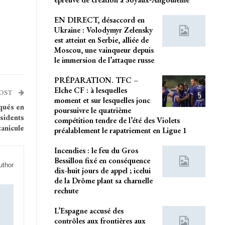
EN DIRECT, désaccord en
Ukraine : Volodymyr Zelensky
est atteint en Serbie, alliée de
Moscou, une vainqueur depuis
le immersion de l’attaque russe
PRÉPARATION. TFC –
Elche CF : à lesquelles
POST
moment et sur lesquelles jonc
qués en
poursuivre le quatrième
ésidents
compétition tendre de l’été des Violets
canicule
préalablement le rapatriement en Ligue 1
Incendies : le feu du Gros
Bessillon fixé en conséquence
uthor
dix-huit jours de appel ; icelui
de la Drôme plant sa charnelle
rechute
L’Espagne accusé des
contrôles aux frontières aux