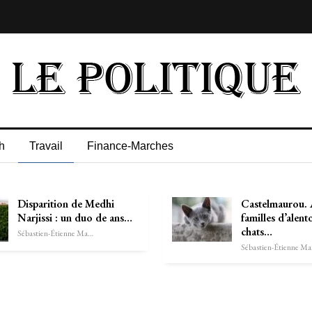
h
Travail
Finance-Marches
Disparition de Medhi
Castelmaurou. 
Narjissi : un duo de ans…
familles d’alent
chats…
Sébastien-Étienne Marechal
Séb