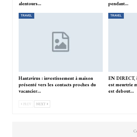
alentours…
pendant…
TRAVEL
TRAVEL
Hantavirus : investissement à maison
EN DIRECT, i
présenté vers les contacts proches du
est meurtrie 
vacancier…
est debout…
PREV
NEXT
Co