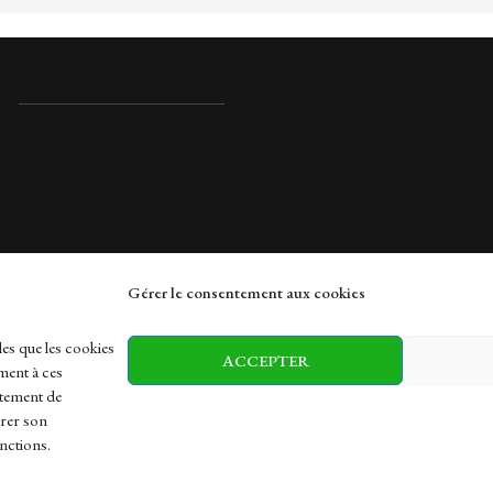
Gérer le consentement aux cookies
rches
les que les cookies
ACCEPTER
ment à ces
rtement de
irer son
h
Health
Sports
Travel
nctions.