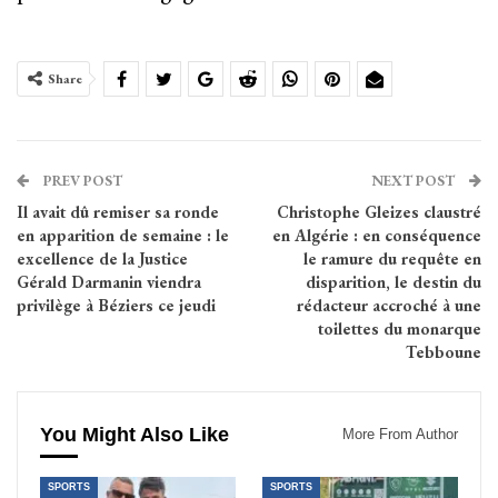
Share
PREV POST
NEXT POST
Il avait dû remiser sa ronde
Christophe Gleizes claustré
en apparition de semaine : le
en Algérie : en conséquence
excellence de la Justice
le ramure du requête en
Gérald Darmanin viendra
disparition, le destin du
privilège à Béziers ce jeudi
rédacteur accroché à une
toilettes du monarque
Tebboune
You Might Also Like
More From Author
SPORTS
SPORTS