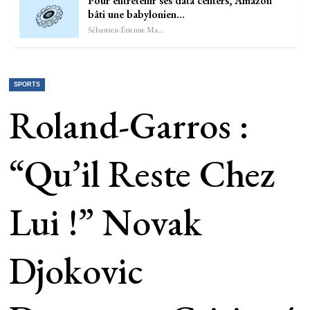
Pour entretenir ses data centers, Amazon
bâti une babylonien…
Sébastien-Étienne Marechal
SPORTS
Roland-Garros :
“Qu’il Reste Chez
Lui !” Novak
Djokovic