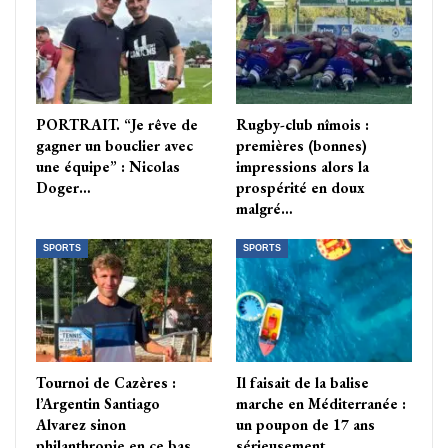
PORTRAIT. “Je rêve de
Rugby-club nîmois :
gagner un bouclier avec
premières (bonnes)
une équipe” : Nicolas
impressions alors la
Doger…
prospérité en doux
malgré…
SPORTS
SPORTS
Tournoi de Cazères :
Il faisait de la balise
l’Argentin Santiago
marche en Méditerranée :
Alvarez sinon
un poupon de 17 ans
philanthropie en ce bas…
sérieusement…