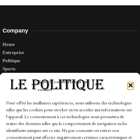
Company
Home
Entreprise
Politique
Sports
Tech
Gérer le consentement aux
Travail
cookies
Finance-Marches
Pour offrir les meilleures expériences, nous utilisons des technologies
telles que les cookies pour stocker et/ou accéder aux informations sur
Links
l'appareil. Le consentement à ces technologies nous permettra de
traiter des données telles que le comportement de navigation ou les
Contact
identifiants uniques sur ce site. Ne pas consentir ou retirer son
Sitemap
consentement peut affecter négativement certaines caractéristiques et