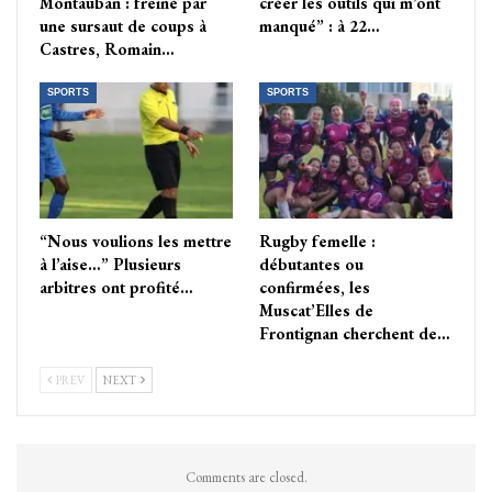
Montauban : freiné par
créer les outils qui m’ont
une sursaut de coups à
manqué” : à 22…
Castres, Romain…
SPORTS
SPORTS
“Nous voulions les mettre
Rugby femelle :
à l’aise…” Plusieurs
débutantes ou
arbitres ont profité…
confirmées, les
Muscat’Elles de
Frontignan cherchent de…
PREV
NEXT
Comments are closed.