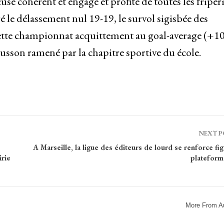
se cohérent et engagé et profité de toutes les friper
 le délassement nul 19-19, le survol sigisbée des
cette championnat acquittement au goal-average (+1
cusson ramené par la chapitre sportive du école.
NEXT 
A Marseille, la ligue des éditeurs de lourd se renforce fi
rie
plateform
More From A