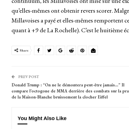
continuum, les Millavoises ont misé sur une excu
qu’elles-mêmes ont obtenir revers scorer. Malgré
Millavoises a payé et elles-mêmes remportent 
quant à +9 de La Rochelle). C’est le huitième é
Share
PREV POST
Donald Trump : “On ne le démontera peut-être jamais…” Il
compare l’octogone de MMA derrière des combats sur la prai
de la Maison-Blanche bruissement la clocher Eiffel
You Might Also Like