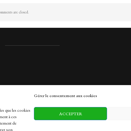
mments are closed.
Gérer le consentement aux cookies
rches
les que les cookies
ACCEPTER
ment à ces
rtement de
irer son