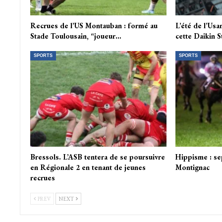
Recrues de l’US Montauban : formé au
L’été de l’Us
Stade Toulousain, “joueur…
cette Daikin 
SPORTS
SPORTS
Bressols. L’ASB tentera de se poursuivre
Hippisme : se
en Régionale 2 en tenant de jeunes
Montignac
recrues
PREV
NEXT