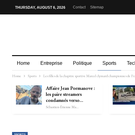
Contact
Sitemap
THURSDAY, AUGUST 6, 2026
Home
Entreprise
Politique
Sports
Tec
Home
Sports
Les filles de la chapitre sportive Marcel-Aymard championnes de Fr
Affaire Jean Pormanove :
les paire streamers
condamnés verso…
Sébastien-Étienne Marechal
SPORTS