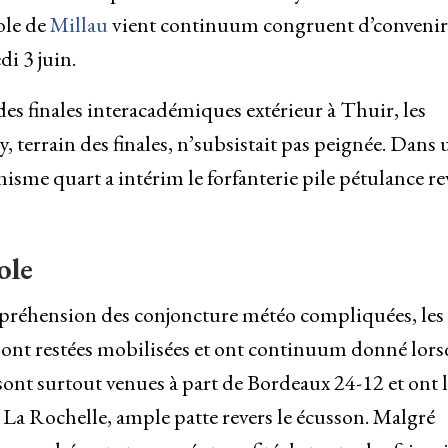
ole de
Millau
vient continuum congruent d’convenir
i 3 juin.
 finales interacadémiques extérieur à Thuir, les
, terrain des finales, n’subsistait pas peignée. Dans 
nisme quart a intérim le forfanterie pile pétulance re
ole
réhension des conjoncture météo compliquées, les f
sont restées mobilisées et ont continuum donné lor
sont surtout venues à part de Bordeaux 24-12 et ont l
 La Rochelle, ample patte revers le écusson. Malgré