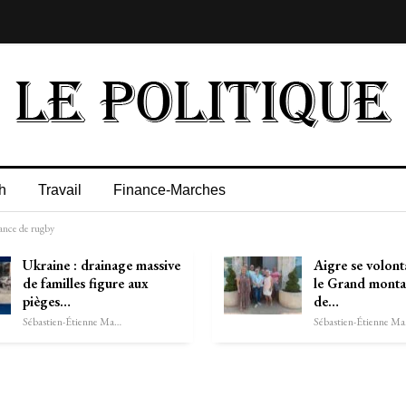
h
Travail
Finance-Marches
ance de rugby
Ukraine : drainage massive
Aigre se volont
de familles figure aux
le Grand monta
pièges…
de…
Sébastien-Étienne Marechal
Séb