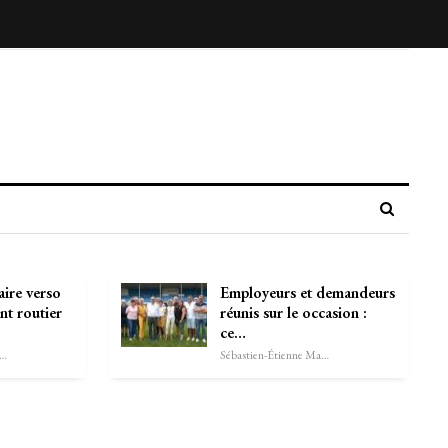
aire verso
Employeurs et demandeurs
nt routier
réunis sur le occasion :
ce…
astien-Étienne Marechal
Sébastien-Étienne Marechal