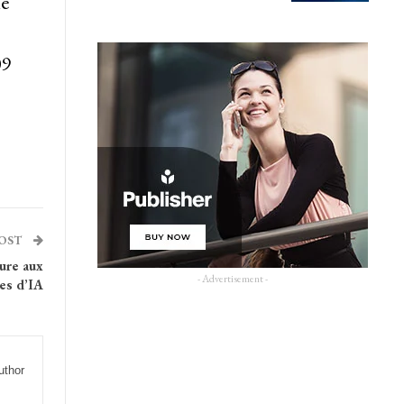
ie
09
POST
gure aux
- Advertisement -
es d’IA
uthor