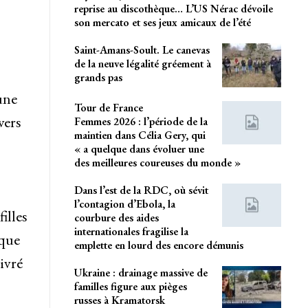
reprise au discothèque… L’US Nérac dévoile
son mercato et ses jeux amicaux de l’été
Saint-Amans-Soult. Le canevas
de la neuve légalité gréement à
grands pas
une
Tour de France
vers
Femmes 2026 : l’période de la
maintien dans Célia Gery, qui
« a quelque dans évoluer une
des meilleures coureuses du monde »
Dans l’est de la RDC, où sévit
l’contagion d’Ebola, la
illes
courbure des aides
internationales fragilise la
sque
emplette en lourd des encore démunis
ivré
Ukraine : drainage massive de
familles figure aux pièges
russes à Kramatorsk