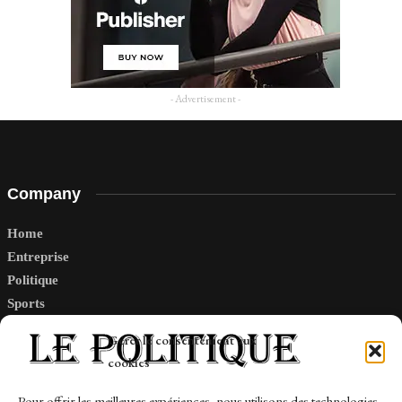
- Advertisement -
Company
Home
Entreprise
Politique
Sports
Tech
Gérer le consentement aux
Travail
cookies
Finance-Marches
Pour offrir les meilleures expériences, nous utilisons des technologies