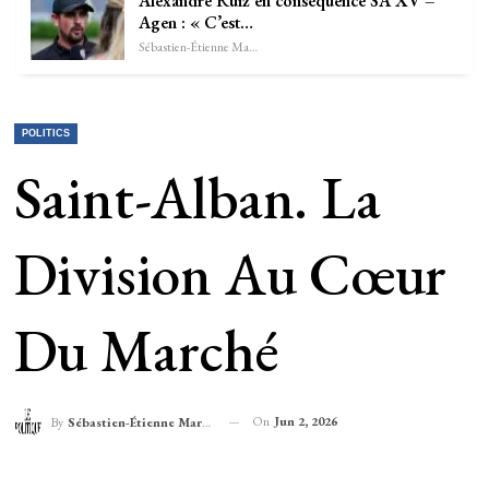
Alexandre Ruiz en conséquence SA XV –
Agen : « C’est…
Sébastien-Étienne Marechal
POLITICS
Saint-Alban. La
Division Au Cœur
Du Marché
On
Jun 2, 2026
By
Sébastien-Étienne Marechal