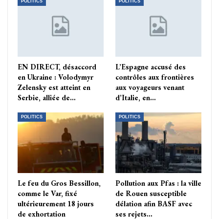
POLITICS
POLITICS
EN DIRECT, désaccord
L’Espagne accusé des
en Ukraine : Volodymyr
contrôles aux frontières
Zelensky est atteint en
aux voyageurs venant
Serbie, alliée de…
d’Italie, en…
POLITICS
POLITICS
Le feu du Gros Bessillon,
Pollution aux Pfas : la ville
comme le Var, fixé
de Rouen susceptible
ultérieurement 18 jours
délation afin BASF avec
de exhortation
ses rejets…